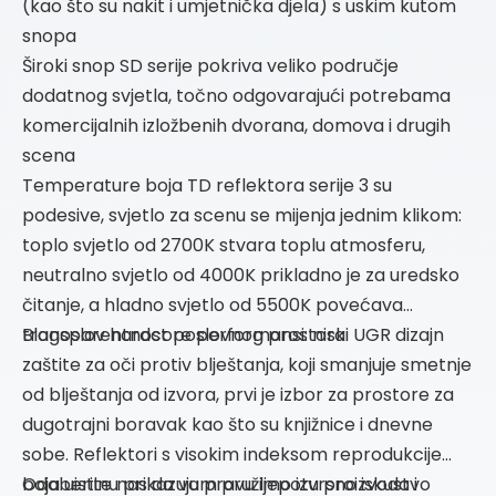
(kao što su nakit i umjetnička djela) s uskim kutom
snopa
Široki snop SD serije pokriva veliko područje
dodatnog svjetla, točno odgovarajući potrebama
komercijalnih izložbenih dvorana, domova i drugih
scena
Temperature boja TD reflektora serije 3 su
podesive, svjetlo za scenu se mijenja jednim klikom:
toplo svjetlo od 2700K stvara toplu atmosferu,
neutralno svjetlo od 4000K prikladno je za uredsko
čitanje, a hladno svjetlo od 5500K povećava
transparentnost poslovnog prostora
Blagoslov hardcore performansi: niski UGR dizajn
zaštite za oči protiv blještanja, koji smanjuje smetnje
od blještanja od izvora, prvi je izbor za prostore za
dugotrajni boravak kao što su knjižnice i dnevne
sobe. Reflektori s visokim indeksom reprodukcije
boja uistinu prikazuju pravu ljepotu proizvoda i
Odaberite nas da vam pružimo izvrsno iskustvo