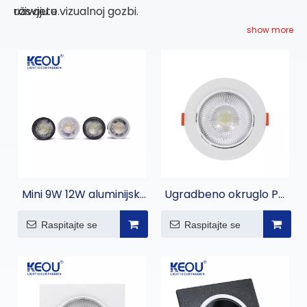
uživaju u vizualnoj gozbi.
rasvjete.
show more
Mini 9W 12W aluminijski
Ugradbeno okruglo PC
DOB reflektor
reflektor
Raspitajte se
Raspitajte se