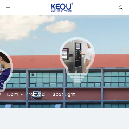
Dom
»
Proizvodi
»
Spot Light