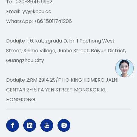
Tel: 020-8645 9962
Email:
yy@keou.cc
WhatsApp: +86 15011741206
Dodajte 1: 6. kat, zgrada D, br. 1 Taohong West
Street, Shima Village, Junhe Street, Baiyun District,
Guangzhou City
Dodajte 2:RM 2914 29/F HO KING KOMERCIJALNI
CENTAR 2-16 FA YEN STREET MONGKOK KL
HONGKONG