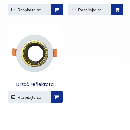
glave
dvostrukim držačem
Raspitajte se
Raspitajte se
Držač reflektora
modula
Raspitajte se