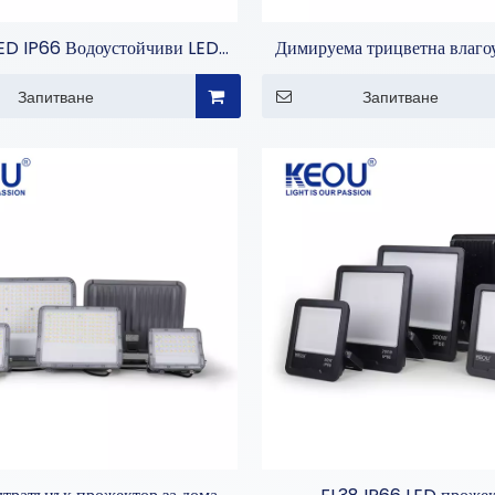
ED IP66 Водоустойчиви LED
Димируема трицветна влаго
улични светлини
лампа
Запитване
Запитване