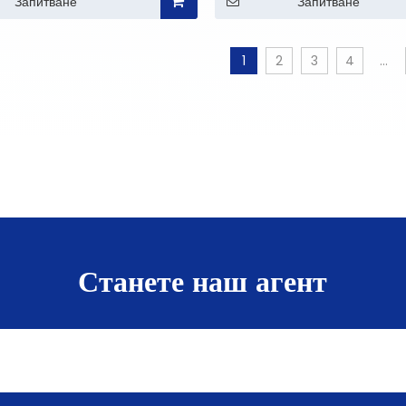
Запитване
Запитване
1
2
3
4
...
Станете наш агент