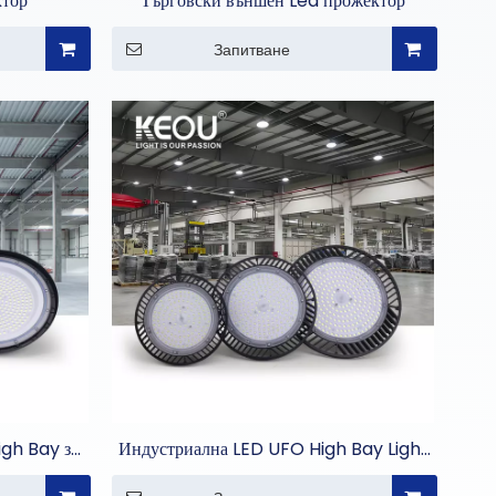
ктор
Търговски външен Led прожектор
Запитване
igh Bay за
Индустриална LED UFO High Bay Light
ие
за складове