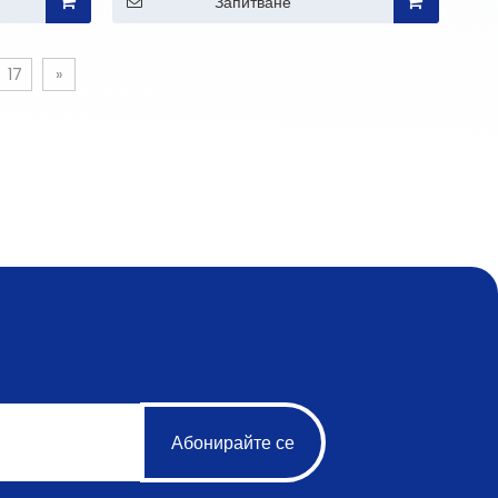
Запитване
17
»
Абонирайте се