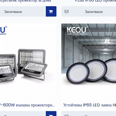
тратънък прожектор за дома
FL38 IP66 LED проже
Запитване
Запитване
-600W външна прожекторна
Устойчива IP65 LED лампа H
светлина
търговско осветлен