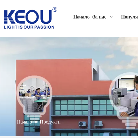
Начало
За нас
Популя
Начало
»
Продукти