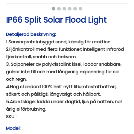
IP66 Split Solar Flood Light
Detaljerad beskrivning:
1.Sensorprob: inbyggd sond, känslig för reaktion.
2.Fjärrkontroll med flera funktioner: intelligent infraröd
fjärrkontroll, snabb och bekväm.
3. Solpaneler av polykristallint kisel, laddar snabbare,
gulnar inte till och med långvarig exponering för sol
och regn.
4.Hög standard 100% helt nytt litiumfosfatbatteri,
säkert och pålitligt, långvarigt och hållbart.
5.Arbetsläge: ladda under dagtid, ljus på natten, noll
årlig elförbrukning.
SKU :
Modell: