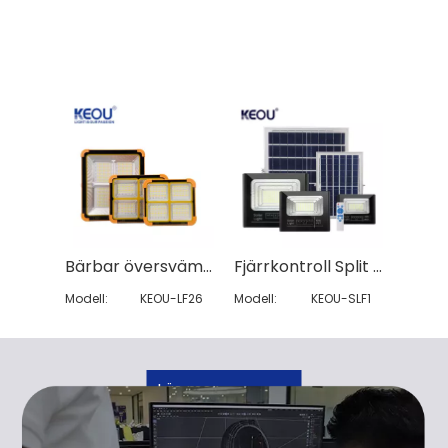
Bärbar översvämningsljus
Fjärrkontroll Split Solar Flood Light
Modell:
KEOU-LF26
Modell:
KEOU-SLF1
Läs mer