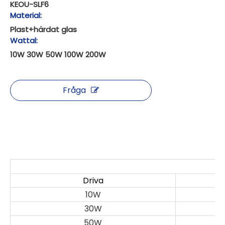
KEOU-SLF6
Material:
Plast+härdat glas
Wattal:
10W 30W 50W 100W 200W
Fråga
S
Driva
10W
30W
50W