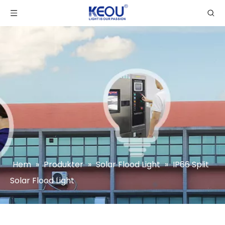
Hem
»
Produkter
»
Solar Flood Light
»
IP66 Split
Solar Flood Light