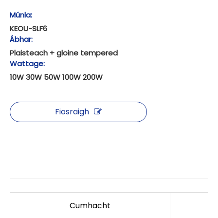
Múnla:
KEOU-SLF6
Ábhar:
Plaisteach + gloine tempered
Wattage:
10W 30W 50W 100W 200W
Fiosraigh
S
Cumhacht