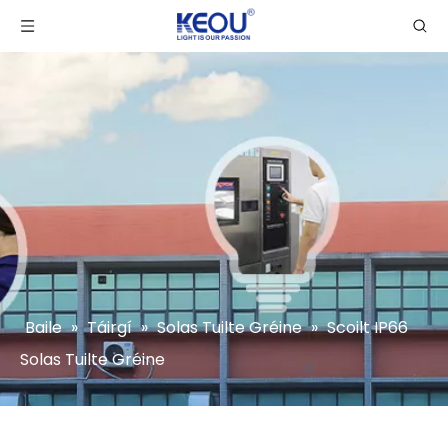
Baile
»
Táirgí
»
Solas Tuilte Gréine
»
Scoilt IP66
Solas Tuilte Gréine