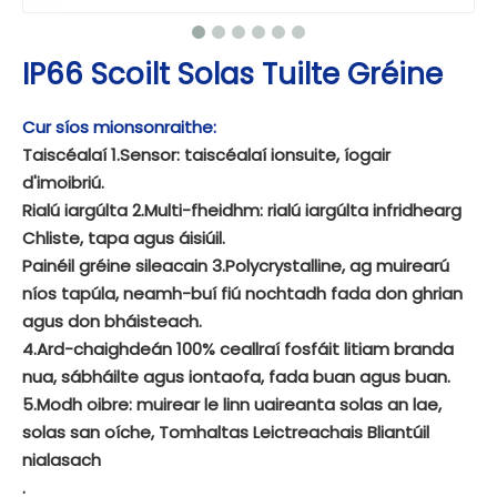
IP66 Scoilt Solas Tuilte Gréine
Cur síos mionsonraithe:
Taiscéalaí 1.Sensor: taiscéalaí ionsuite, íogair
d'imoibriú.
Rialú iargúlta 2.Multi-fheidhm: rialú iargúlta infridhearg
Chliste, tapa agus áisiúil.
Painéil gréine sileacain 3.Polycrystalline, ag muirearú
níos tapúla, neamh-buí fiú nochtadh fada don ghrian
agus don bháisteach.
4.Ard-chaighdeán 100% ceallraí fosfáit litiam branda
nua, sábháilte agus iontaofa, fada buan agus buan.
5.Modh oibre: muirear le linn uaireanta solas an lae,
solas san oíche, Tomhaltas Leictreachais Bliantúil
nialasach
.