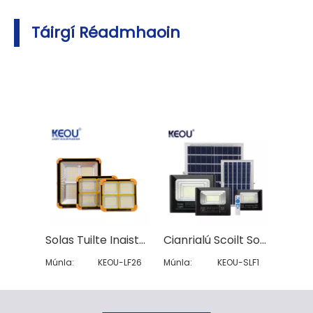
Táirgí Réadmhaoin
Solas Tuilte Inaistrithe
Cianrialú Scoilt Solas Tuilte Gréine
Múnla:
KEOU-LF26
Múnla:
KEOU-SLF1