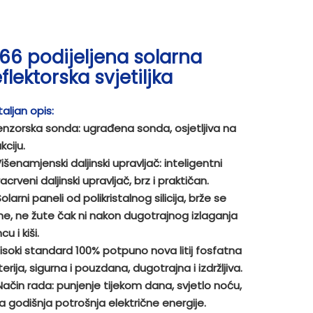
P66 podijeljena solarna
eflektorska svjetiljka
aljan opis:
enzorska sonda: ugrađena sonda, osjetljiva na
kciju.
Višenamjenski daljinski upravljač: inteligentni
racrveni daljinski upravljač, brz i praktičan.
Solarni paneli od polikristalnog silicija, brže se
e, ne žute čak ni nakon dugotrajnog izlaganja
cu i kiši.
isoki standard 100% potpuno nova litij fosfatna
erija, sigurna i pouzdana, dugotrajna i izdržljiva.
Način rada: punjenje tijekom dana, svjetlo noću,
a godišnja potrošnja električne energije.