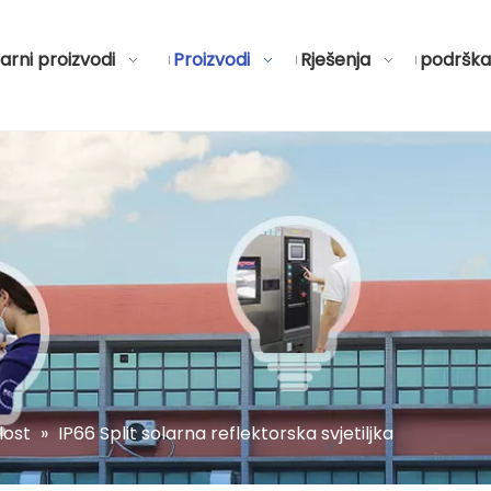
arni proizvodi
Proizvodi
Rješenja
podrška
lost
»
IP66 Split solarna reflektorska svjetiljka