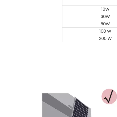
10W
30W
50W
100 W
200 W