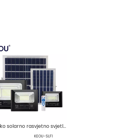
Splitsko solarno rasvjetno svjetlo s daljinskim upravljanjem
KEOU-SLF1