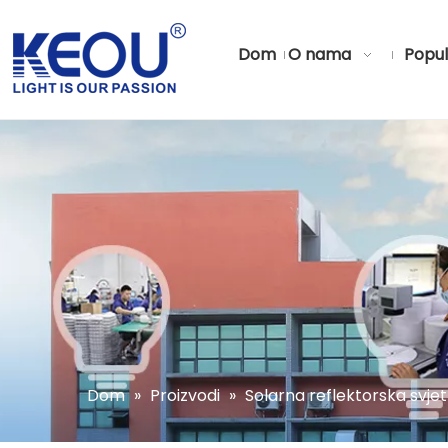
Dom
O nama
Popul
Dom
»
Proizvodi
»
Solarna reflektorska svjet