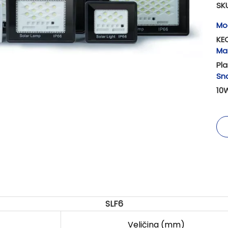
SKU
Mo
KE
Mat
Pla
Sn
10
SLF6
Veličina (mm)