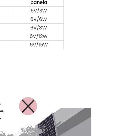
panela
6V/3W
6V/6W
6V/8W
6V/12W
6V/15W