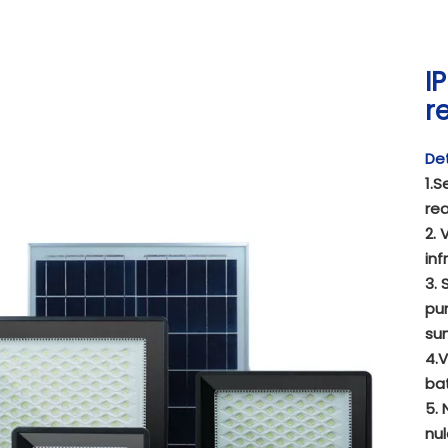
I
r
Det
1.S
rea
2. 
inf
3. 
pun
sun
4.V
bat
5. 
nul