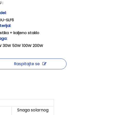
 :
del:
OU-SLF6
erijal:
stika + kaljeno staklo
aga:
W 30W 50W 100W 200W
Raspitajte se
Snaga solarnog