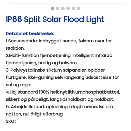
IP66 Split Solar Flood Light
Detaljeret beskrivelse:
1.Sensorsonde: indbygget sonde, følsom over for
reaktion.
2.Multi-funktion fjernbetjening: intelligent infrarød
fjernbetjening, hurtig og bekvem.
3. Polykrystallinske silicium solpaneler, oplader
hurtigere, ikke-gulning selv langvarig udsættelse for
sol og regn.
4.Høj standard 100% helt nyt lithiumphosphatbatteri,
sikkert og pålideligt, langtidsholdbart og holdbart.
5. Arbejdstilstand: opladning i dagtimerne, lys om
natten, nul årligt elforbrug.
SKU :