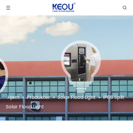
Hjem
»
Produkter
»
Solar Flood Light
»
IP66 Split
Solar Flood Light