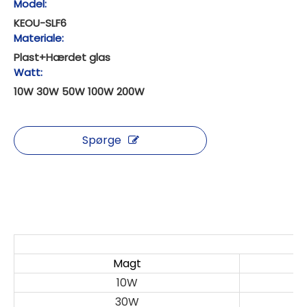
Model:
KEOU-SLF6
Materiale:
Plast+Hærdet glas
Watt:
10W 30W 50W 100W 200W
Spørge
S
Magt
10W
30W