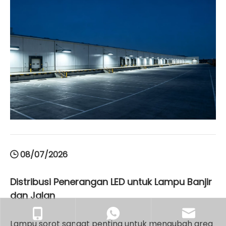
lembab seperti gudang, lampu anti uap
memberikan ketahanan yang unggul terhadap
pencucian berat dan elemen korosif di fasilitas
pemrosesan makanan. Memilih perlengkapan
lampu LED high bay yang tahan pecah dan hemat
energi dengan peringkat IP yang sesuai akan
meningkatkan keselamatan di tempat kerja,
mengurangi biaya pemeliharaan berkelanjutan, dan
memaksimalkan kinerja operasional.
08/07/2026
Distribusi Penerangan LED untuk Lampu Banjir
dan Jalan
Lampu sorot sangat penting untuk mengubah area