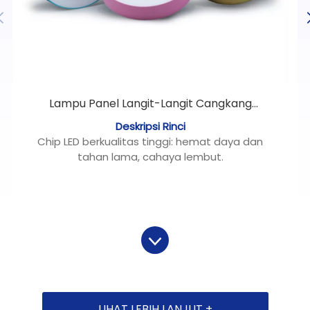
Lampu Panel Langit-Langit Cangkang
Aluminium
Deskripsi Rinci
Chip LED berkualitas tinggi: hemat daya dan
tahan lama, cahaya lembut.
Aplikasi: Cocok untuk pusat perbelanjaan, hotel,
kantor, ruang tamu, kamar tidur.
Kesederhanaan dan kemurahan hati: Puas
dengan penggunaan sehari-hari dan kombinasi
sempurna dengan pemandangan dalam
ruangan.
Desain tampilan unik, pemasangan cepat.
Fitur:
Tidak ada salahnya dari cahaya biru, lindungi
LIHAT LEBIH LANJUT +
mata.