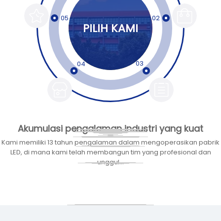
05
02
PILIH KAMI
03
04
Akumulasi pengalaman industri yang kuat
Layanan khusus yang komprehensif
Keunggulan merek yang signifikan
Layanan yang efisien
kualitas luar biasa
Keunggulan
efisiensi
Kami memiliki 13 tahun pengalaman dalam mengoperasikan pabrik
LED, di mana kami telah membangun tim yang profesional dan
unggul...