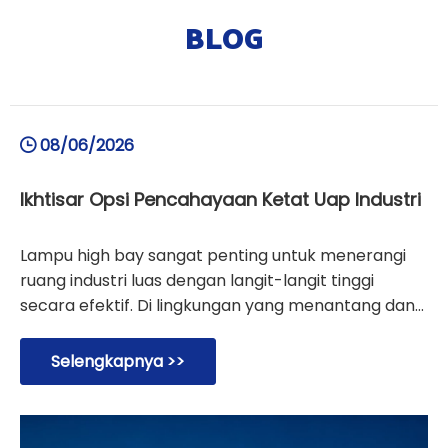
BLOG
08/06/2026
Ikhtisar Opsi Pencahayaan Ketat Uap Industri
Lampu high bay sangat penting untuk menerangi
ruang industri luas dengan langit-langit tinggi
secara efektif. Di lingkungan yang menantang dan
menuntut yang rentan terhadap kelembapan,
debu, dan kontaminan, memilih antara lampu
Selengkapnya >>
kedap uap dan lampu tahan uap sangatlah penting.
Meskipun lampu kedap uap menawarkan
perlindungan yang kuat untuk lokasi standar yang