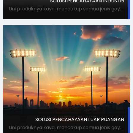
SOLUSI PENCAHAYAAN INDUSTRI
Lini produknya kaya, mencakup semua jenis gaya dan penggunaan lampu, memenuhi kebutuhan pengadaan dalam satu tempat. Ini dapat secara akurat memenuhi persyaratan Partai A untuk lampu, dan juga dapat mengoordinasikan pemasok untuk proyek-proyek khusus
SOLUSI PENCAHAYAAN LUAR RUANGAN
Lini produknya kaya, mencakup semua jenis gaya dan penggunaan lampu, memenuhi kebutuhan pengadaan dalam satu tempat. Ini dapat secara akurat memenuhi persyaratan Partai A untuk lampu, dan juga dapat mengoordinasikan pemasok untuk proyek-proyek khusus