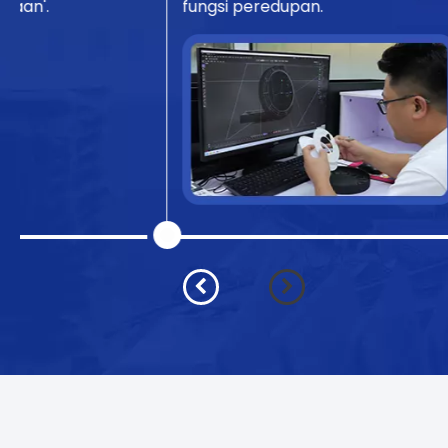
perdagangan. lampu panel memasang
penghalang teknologi.