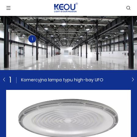
1
1
Komercyjna lampa typu high-bay UFO