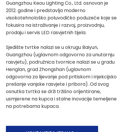
Guangzhou Keou Lighting Co., Ltd. osnovan je
2012. godine i predstavlja moderno
visokotehnološko poluvodičko poduzeće koje se
fokusira na istraživanje i razvoj, proizvodnju,
prodaju i servis LED rasvjetnih tijela.
Sjedište tvrtke nalazi se u okrugu Baiyun,
Guangzhou (uglavnom odgovorno za unutarnju
rasvjetu), podružnica tvornice nalazi se u gradu
Henglan, grad Zhongshan (uglavnom
odgovorna za lijevanje pod pritiskom i injekcijsko
prešanje vanjske rasvjete i pribora). Od svog
osnutka tvrtka se drži tržišno orijentirane,
usmjerene na kupca i stalne inovacije temeljene
na potrebama kupaca.