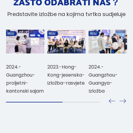
ZAŠTO ODABRATI NAS？
Predstavite izložbe na kojima tvrtka sudjeluje
024.-
2023.-Hong-
2024.-
Duba
uangzhou-
Kong-jesenska-
Guangzhou-
roljetni-
Guangya-