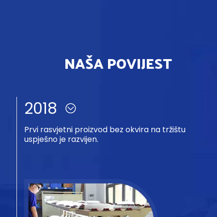
NAŠA POVIJEST
2019
Nadgradna svjetla bez okvira probijaju
tehničke prepreke i uspješno prijavljuju
patente za izgled.