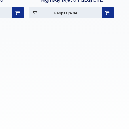
lo
High Bay svjetlo s dizajnom
povezanih leća
Raspitajte se