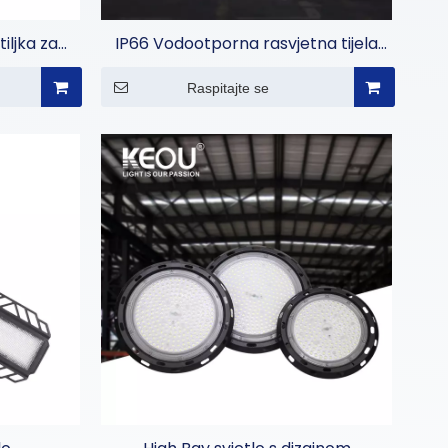
iljka za
IP66 Vodootporna rasvjetna tijela
dišta
High Bay
Raspitajte se