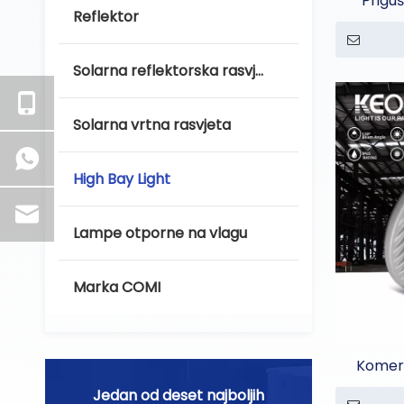
Priguš
Reflektor
Solarna reflektorska rasvjeta
Solarna vrtna rasvjeta
High Bay Light
Lampe otporne na vlagu
Marka COMI
Komerc
Jedan od deset najboljih