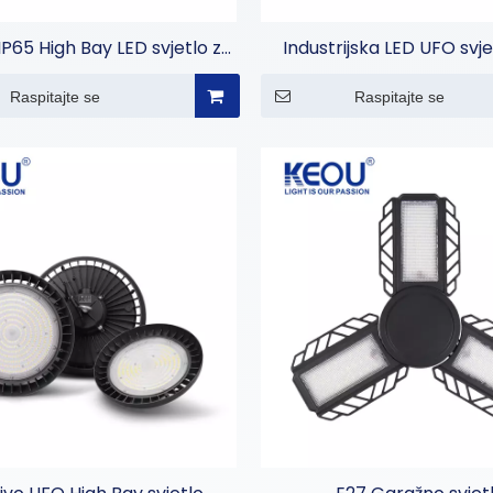
o IP65 High Bay LED svjetlo za
Industrijska LED UFO svjet
omercijalnu rasvjetu
visoke zalive za skla
Raspitajte se
Raspitajte se