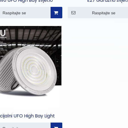
ivo UFO High Bay svjetlo
E27 Garažno svjet
Raspitajte se
Raspitajte se
ijalni UFO High Bay Light