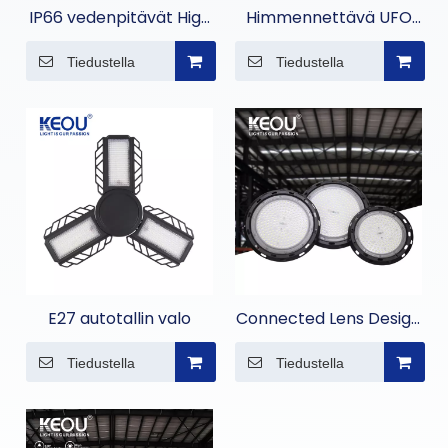
IP66 vedenpitävät High
Himmennettävä UFO
Bay -valaisimet
High Bay Light
Tiedustella
Tiedustella
E27 autotallin valo
Connected Lens Design
High Bay Light
Tiedustella
Tiedustella