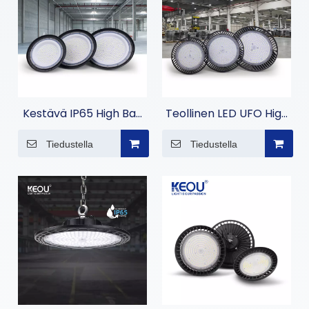
Kestävä IP65 High Bay
Teollinen LED UFO High
LED-valo kaupalliseen
Bay -valo varastoihin
Tiedustella
Tiedustella
valaistukseen