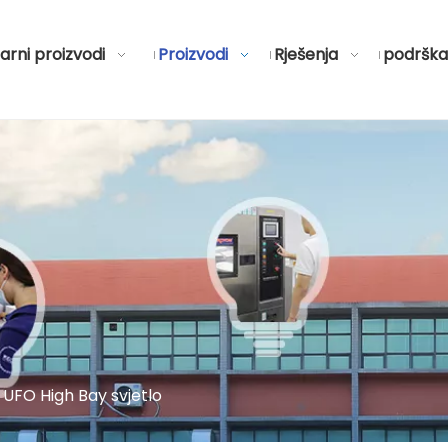
arni proizvodi
Proizvodi
Rješenja
podrška
 UFO High Bay svjetlo