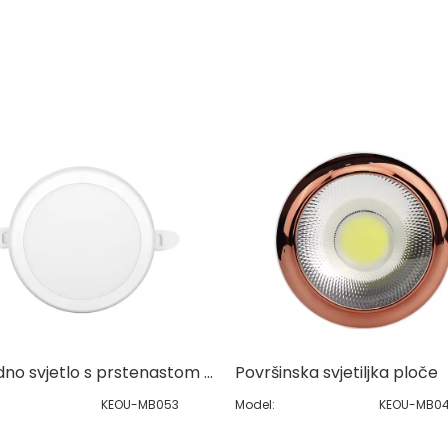
Ugradno svjetlo s prstenastom pločom u boji
Površinska svjetiljka ploče
KEOU-MB053
Model:
KEOU-MB0