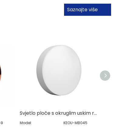
Saznajte više
Svjetlo ploče s okruglim uskim rubom površine
49
Model:
KEOU-MB045
Model: