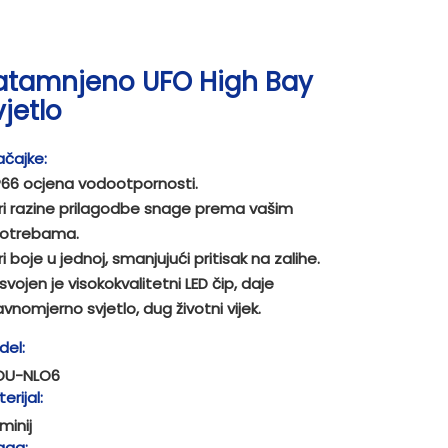
atamnjeno UFO High Bay
vjetlo
čajke:
P66 ocjena vodootpornosti.
ri razine prilagodbe snage prema vašim
otrebama.
ri boje u jednoj, smanjujući pritisak na zalihe.
svojen je visokokvalitetni LED čip, daje
avnomjerno svjetlo, dug životni vijek.
del:
OU-NLO6
erijal:
minij
aga: