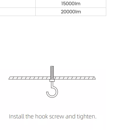
15000lm
20000lm