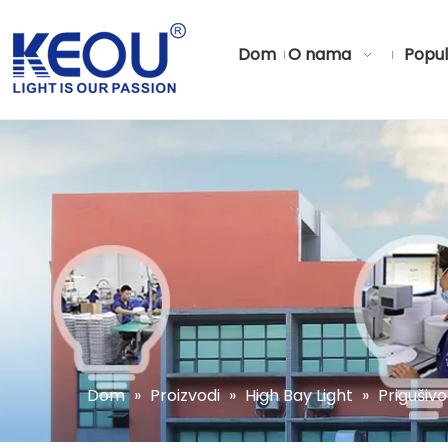
Dom
O nama
Popul
Dom
»
Proizvodi
»
High Bay Light
»
Prigušivo