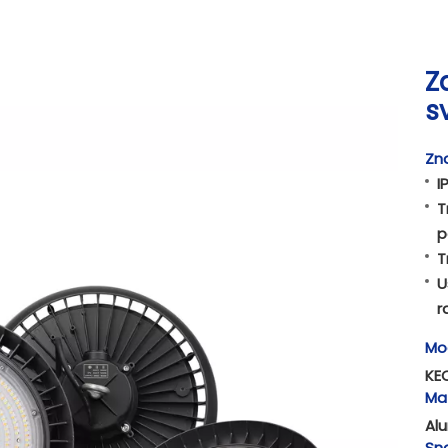
Z
s
Zna
I
T
p
T
U
r
Mo
KE
Mat
Alu
Sn