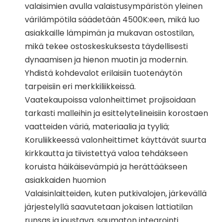
valaisimien avulla valaistusympäristön yleinen
värilämpötila säädetään 4500K:een, mikä luo
asiakkaille lämpimän ja mukavan ostostilan,
mikä tekee ostoskeskuksesta täydellisesti
dynaamisen ja hienon muotin ja modernin.
Yhdistä kohdevalot erilaisiin tuotenäytön
tarpeisiin eri merkkiliikkeissä.
Vaatekaupoissa valonheittimet projisoidaan
tarkasti malleihin ja esittelytelineisiin korostaen
vaatteiden väriä, materiaalia ja tyyliä;
Koruliikkeessä valonheittimet käyttävät suurta
kirkkautta ja tiivistettyä valoa tehdäkseen
koruista häikäisevämpiä ja herättääkseen
asiakkaiden huomion
Valaisinlaitteiden, kuten putkivalojen, järkevällä
järjestelyllä saavutetaan jokaisen lattiatilan
runsas ja joustava, saumaton integrointi.