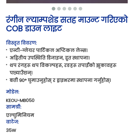
रंगीन ल्याम्पशेड सतह माउन्ट गरिएको
COB डाउन लाइट
विस्तृत विवरण:
एन्टी-ग्लेयर पार्टिकल अप्टिकल लेन्स।
अद्वितीय उपस्थिति डिजाइन, द्रुत स्थापना।
थप रंगहरू थप विकल्पहरू, रङहरू तपाईंको झुकावहरू
पछ्याउँछन्।
बत्ती 90° घुमाउनुहोस् र ड्राइभरमा स्थापना गर्नुहोस्।
मोडेल:
KEOU-MB050
सामग्री:
एल्युमिनियम
वाटेज:
35W