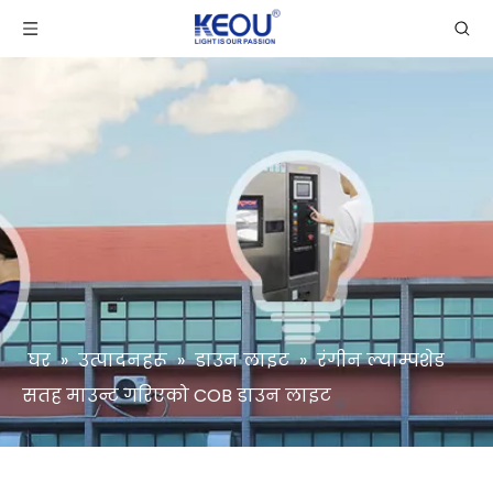
घर
»
उत्पादनहरू
»
डाउन लाइट
»
रंगीन ल्याम्पशेड
सतह माउन्ट गरिएको COB डाउन लाइट