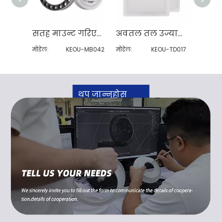
सतह माउन्ट गरिएको स्पट डाउन लाइट
अवतल तल उज्यालो सुकारे लेड डाउन लाइट
मोडेल:
KEOU-MB042
मोडेल:
KEOU-TD017
मोडेल:
थप जान्नुहोस्