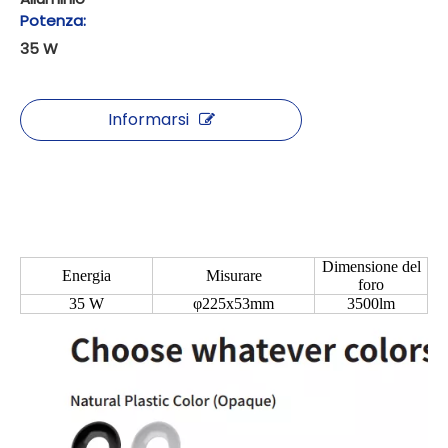
Potenza:
35 W
Informarsi
Dimensione del
Energia
Misurare
foro
35 W
φ225x53mm
3500lm