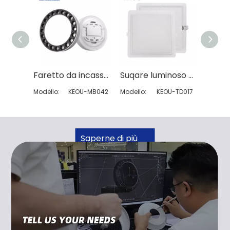
Faretto da incasso montato su superficie
Suqare luminoso a fondo concavo ha condotto la luce verso il basso
Modello:
KEOU-MB042
Modello:
KEOU-TD017
Modello
Saperne di più