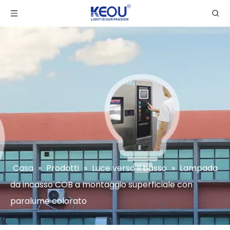
Casa
»
Prodotti
»
Luce verso il basso
»
Lampada
da incasso COB a montaggio superficiale con
paralume colorato