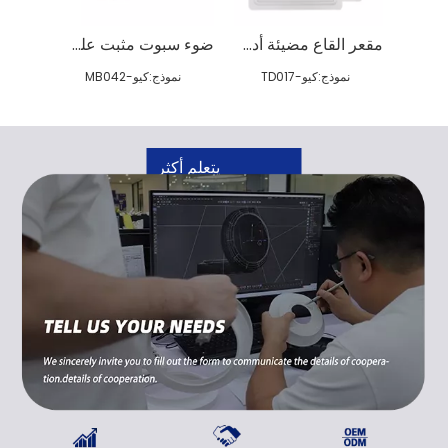
قة جدا
مقعر القاع مضيئة أدى أسفل الضوء
ضوء سبوت مثبت على السطح
نموذج:
كيو-TD017
نموذج:
كيو-MB042
يتعلم أكثر