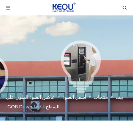
بيت
»
منتجات
»
أسفل الضوء
»
عاكس الضوء الملون على
السطح COB Down Light