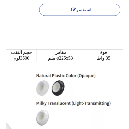
استفسر
قوة
مقاس
حجم الثقب
35 واط
φ225x53 ملم
3500لوم