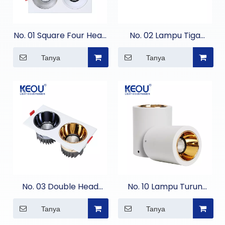
No. 01 Square Four Head
No. 02 Lampu Tiga
Modul Down Light
Kepala Turun
Tanya
Tanya
No. 03 Double Head
No. 10 Lampu Turun
Recessed Downlight
Modular Dipasang
Tanya
Tanya
Permukaan Tunggal