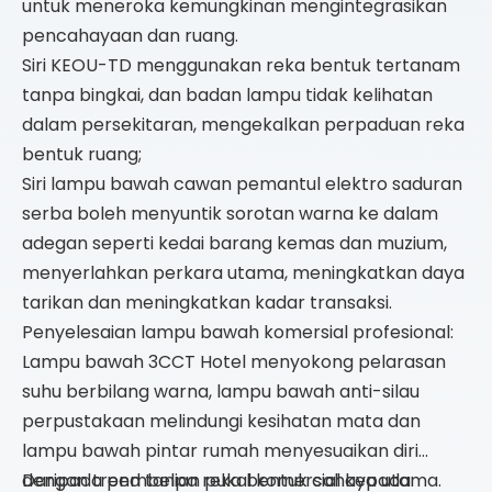
untuk meneroka kemungkinan mengintegrasikan
pencahayaan dan ruang.
Siri KEOU-TD menggunakan reka bentuk tertanam
tanpa bingkai, dan badan lampu tidak kelihatan
dalam persekitaran, mengekalkan perpaduan reka
bentuk ruang;
Siri lampu bawah cawan pemantul elektro saduran
serba boleh menyuntik sorotan warna ke dalam
adegan seperti kedai barang kemas dan muzium,
menyerlahkan perkara utama, meningkatkan daya
tarikan dan meningkatkan kadar transaksi.
Penyelesaian lampu bawah komersial profesional:
Lampu bawah 3CCT Hotel menyokong pelarasan
suhu berbilang warna, lampu bawah anti-silau
perpustakaan melindungi kesihatan mata dan
lampu bawah pintar rumah menyesuaikan diri
dengan trend tanpa reka bentuk cahaya utama.
Daripada pembelian pukal komersial kepada