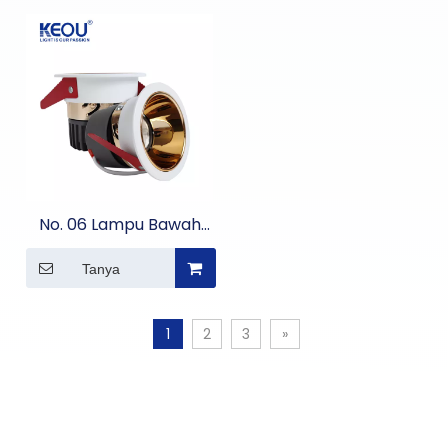
kepala
No. 06 Lampu Bawah
Modular Serpihan
Tanya
Tunggal Kepala
1
2
3
»