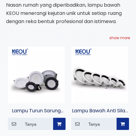
hiasan rumah yang diperibadikan, lampu bawah
KEOU menerangi kejutan unik untuk setiap ruang
dengan reka bentuk profesional dan istimewa.
show more
Lampu Turun Sarung
Lampu Bawah Anti Silau
Aluminium Putih Dan
Terbenam KEOU
Tanya
Tanya
Hitam 3CCT Boleh
Dimalapkan