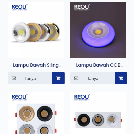
Lampu Bawah Siling
Lampu Bawah COB
Tongkol Permukaan
Dipasang Permukaan
Tanya
Tanya
Tudung Lampu
Berwarna