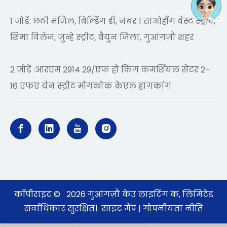
1 जोड़ें: छठी मंजिल, बिल्डिंग डी, नंबर 1 ताओहोंग वेस्ट स्ट्रीट,
शिमा विलेज, जुन्हे स्ट्रीट, बैयुन जिला, गुआंगज़ौ शहर
2 जोड़ें :आरएम 2914 29/एफ हो किंग कमर्शियल सेंटर 2-
16 एफए येन स्ट्रीट मोंगकोक केएल हांगकांग
कॉपीराइट ©
2026
गुआंगज़ौ केउ लाइटिंग कं, लिमिटेड
सर्वाधिकार सुरक्षित।
साइट मैप
|
गोपनीयता नीति