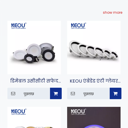
show more
डिमेबल 3सीसीटी सफेद
KEOU एंबेडेड एंटी ग्लेयर
और काला एल्युमीनियम
डाउन लाइट
पूछताछ
पूछताछ
केसिंग डाउन लाइट