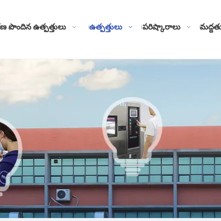
 పొందిన ఉత్పత్తులు
ఉత్పత్తులు
పరిష్కారాలు
మద్దత