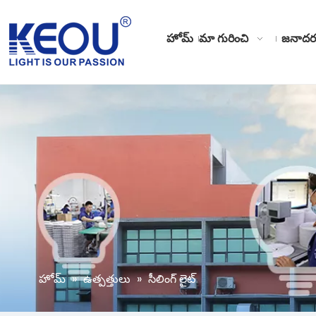
హోమ్
మా గురించి
జనాదరణ
హోమ్
»
ఉత్పత్తులు
»
సీలింగ్ లైట్