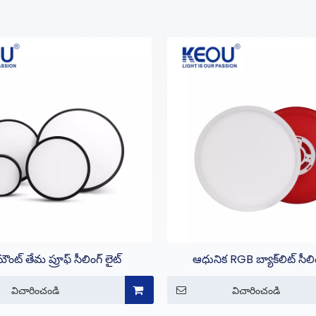
 మౌంట్ తేమ ప్రూఫ్ సీలింగ్ లైట్
ఆధునిక RGB బ్యాక్‌లిట్ సీలిం
విచారించండి
విచారించండి