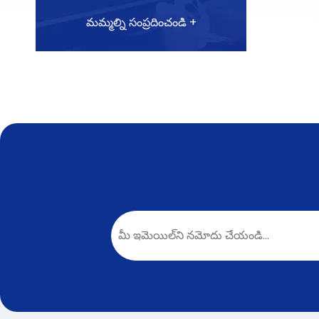
మమ్మల్ని సంప్రదించండి +