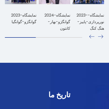
2024-نمایشگاه
2023-نمایشگاه-
2024-نما
نورپردازی-پاییز-
گوانگژو-بهار
تاریخ ما