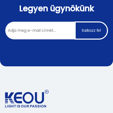
Legyen ügynökünk
Iratkozz fel