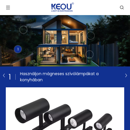
1
Használjon mágneses szívólámpákat a
1
konyhában