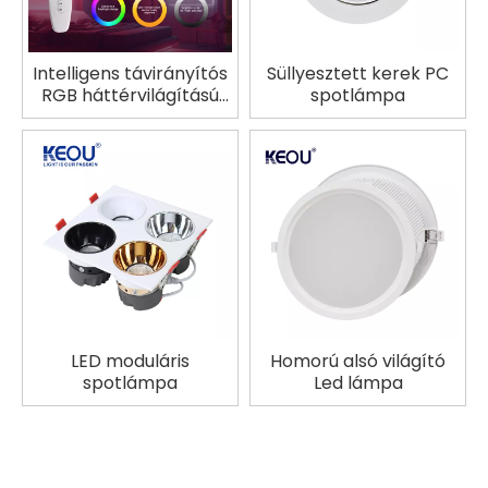
Intelligens távirányítós
Süllyesztett kerek PC
RGB háttérvilágítású
spotlámpa
mennyezeti lámpa
LED moduláris
Homorú alsó világító
spotlámpa
Led lámpa