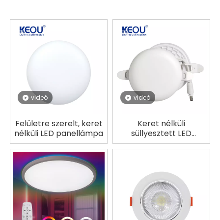
videó
videó
Felületre szerelt, keret
Keret nélküli
nélküli LED panellámpa
süllyesztett LED
panellámpa