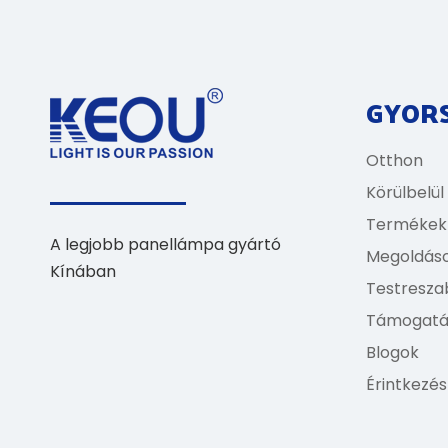
GYORS
Otthon
Körülbelül
Termékek
A legjobb panellámpa gyártó
Megoldás
Kínában
Testresza
Támogatá
Blogok
Érintkezés