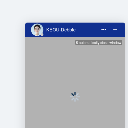
KAPCSOLATOT
Tel: 020-8645 9962
Email:
yy@keou.cc
WhatsApp: +86 15011741206
1. hozzáadás: 6. emelet, D épület, No.1
Taohong West Street, Shima Village,
Junhe Street, Baiyun District,
Guangzhou City