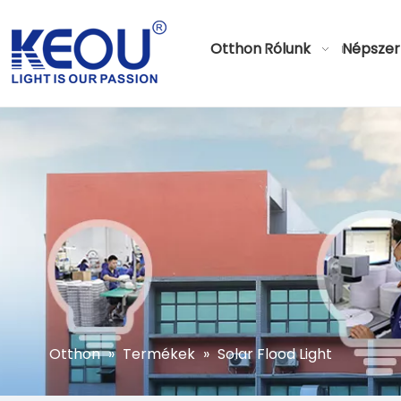
Otthon
Rólunk
Népszer
Otthon
»
Termékek
»
Solar Flood Light