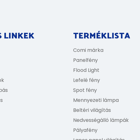
 LINKEK
TERMÉKLISTA
Comi márka
Panelfény
Flood Light
ok
Lefelé fény
bás
Spot fény
s
Mennyezeti lámpa
Beltéri világítás
Nedvességálló lámpák
Pályafény