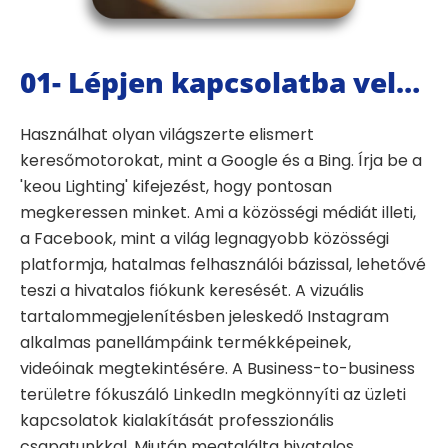
01- Lépjen kapcsolatba velünk
Használhat olyan világszerte elismert
keresőmotorokat, mint a Google és a Bing. Írja be a
'keou Lighting' kifejezést, hogy pontosan
megkeressen minket. Ami a közösségi médiát illeti,
a Facebook, mint a világ legnagyobb közösségi
platformja, hatalmas felhasználói bázissal, lehetővé
teszi a hivatalos fiókunk keresését. A vizuális
tartalommegjelenítésben jeleskedő Instagram
alkalmas panellámpáink termékképeinek,
videóinak megtekintésére. A Business-to-business
területre fókuszáló LinkedIn megkönnyíti az üzleti
kapcsolatok kialakítását professzionális
csapatunkkal. Miután megtalálta hivatalos