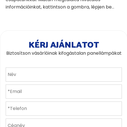
információinkat, kattintson a gombra, lépjen be
hivatalos weboldalunkra, és lépjen kapcsolatba
velünk a főoldalon található, jól látható online
ügyfélszolgálati ikonon keresztül.
KÉRJ AJÁNLATOT
Biztosítson vásárlóinak kifogástalan panellámpákat