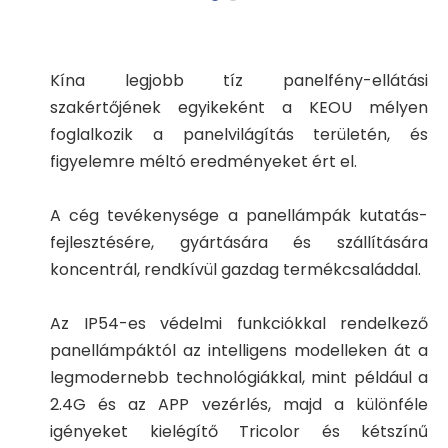
Kína legjobb tíz panelfény-ellátási
szakértőjének egyikeként a KEOU mélyen
foglalkozik a panelvilágítás területén, és
figyelemre méltó eredményeket ért el.
A cég tevékenysége a panellámpák kutatás-
fejlesztésére, gyártására és szállítására
koncentrál, rendkívül gazdag termékcsaláddal.
Az IP54-es védelmi funkciókkal rendelkező
panellámpáktól az intelligens modelleken át a
legmodernebb technológiákkal, mint például a
2.4G és az APP vezérlés, majd a különféle
igényeket kielégítő Tricolor és kétszínű