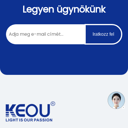
Legyen ügynökünk
Iratkozz fel