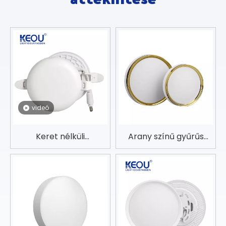
videó
Keret nélküli
Arany színű gyűrűs
süllyesztett LED
felületre szerelt
panellámpa
panellámpa