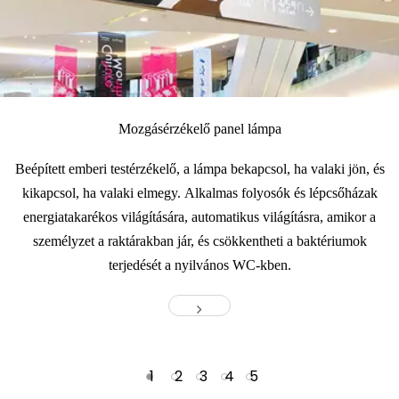
Mozgásérzékelő panel lámpa
Beépített emberi testérzékelő, a lámpa bekapcsol, ha valaki jön, és
kikapcsol, ha valaki elmegy. Alkalmas folyosók és lépcsőházak
energiatakarékos világítására, automatikus világításra, amikor a
személyzet a raktárakban jár, és csökkentheti a baktériumok
terjedését a nyilvános WC-kben.
1
2
3
4
5