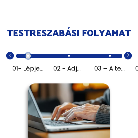
TESTRESZABÁSI FOLYAMAT
01- Lépjen kapcsolatba velünk
02 - Adja meg testreszabási célját
03 – A terv véglegesítése