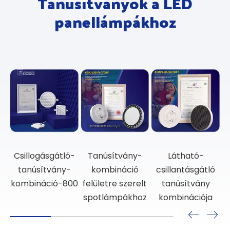
Tanúsítványok a LED
panellámpákhoz
ó-
Tanúsítvány-
Látható-
Végtelen-
-
kombináció
csillantásgátló
tanúsítvány-
felületre szerelt
tanúsítvány