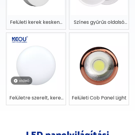
Felületi kerek keskeny
Színes gyűrűs oldalsó
élű panelfény
lámpa, felületre szerelt
panellámpa
videó
Felületre szerelt, keret
Felületi Cob Panel Light
nélküli LED panellámpa
LED panelvilágítási