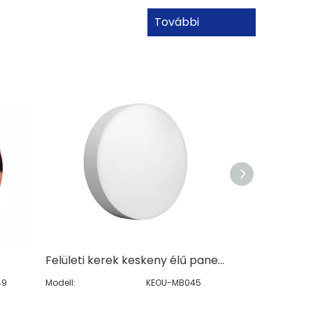
További
információ
Felületi kerek keskeny élű panelfény
49
Modell:
KEOU-MB045
Modell: