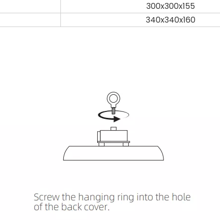
300x300x155
340x340x160