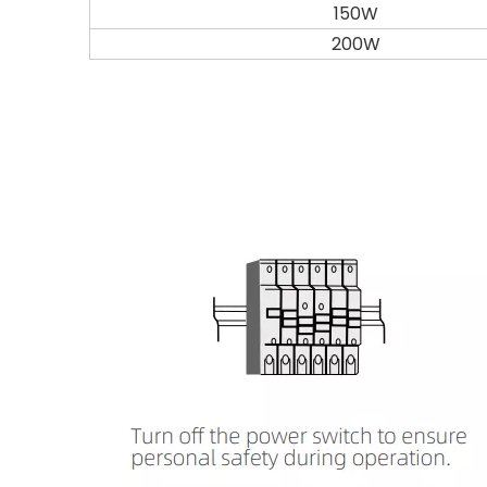
150W
200W