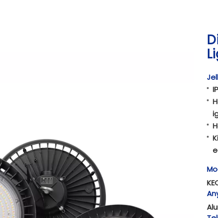
D
L
Jel
I
H
i
H
K
e
Mod
KE
An
Al
Tel