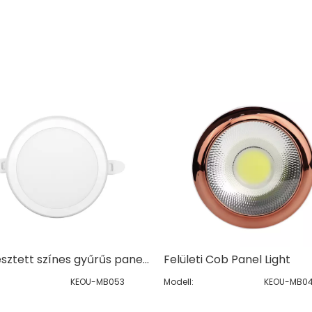
Süllyesztett színes gyűrűs panelfény
Felületi Cob Panel Light
KEOU-MB053
Modell:
KEOU-MB0