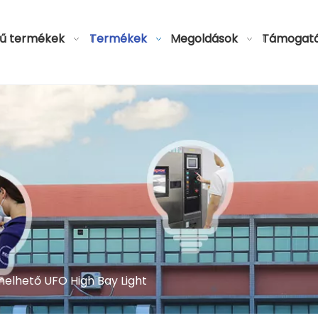
ű termékek
Termékek
Megoldások
Támogat
elhető UFO High Bay Light