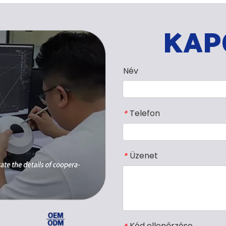
KAP
Név
Telefon
*
Üzenet
*
Kód ellenőrzése