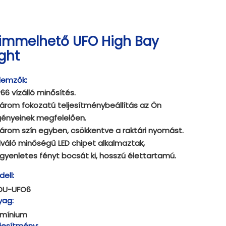
immelhető UFO High Bay
ight
lemzők:
P66 vízálló minősítés.
árom fokozatú teljesítménybeállítás az Ön
gényeinek megfelelően.
árom szín egyben, csökkentve a raktári nyomást.
iváló minőségű LED chipet alkalmaztak,
gyenletes fényt bocsát ki, hosszú élettartamú.
ell:
OU-UFO6
yag:
umínium
jesítmény: