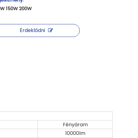
0W 150W 200W
Érdeklődni
Fényáram
10000lm