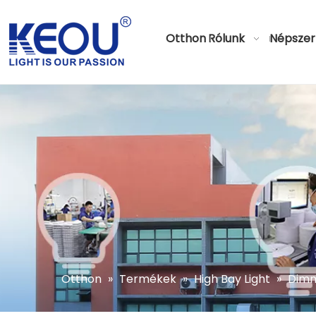
Otthon
Rólunk
Népszer
Otthon
»
Termékek
»
High Bay Light
»
Dimm