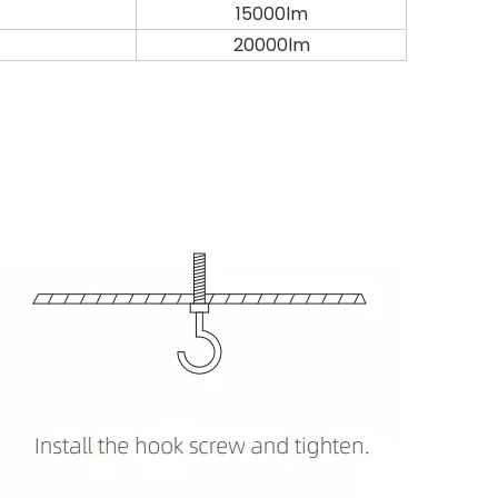
15000lm
20000lm