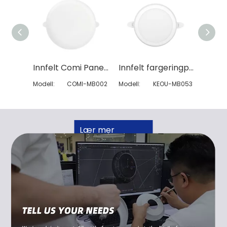
Innfelt Comi Panel Light
Innfelt fargeringpanellys
Modell:
COMI-MB002
Modell:
KEOU-MB053
Modell:
Lær mer