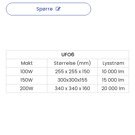
Spørre
UFO6
Makt
Størrelse (mm)
Lysstrøm
100W
255 x 255 x 150
10 000 lm
150W
300x300x155
15 000 lm
200W
340 x 340 x 160
20 000 lm