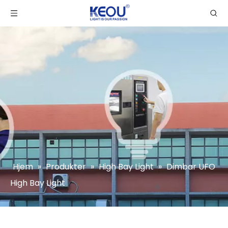
Hjem
»
Produkter
»
High Bay Light
»
Dimbar UFO
High Bay Light