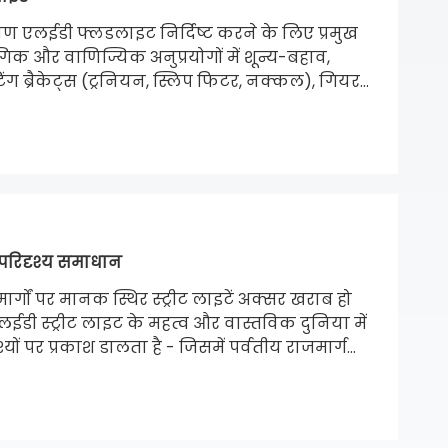
ोण एलईडी फ्लडलाइट निर्दिष्ट करने के लिए प्रमुख
िक और वाणिज्यिक अनुप्रयोगों में शून्य-बहाव,
ंग ब्रैकेट्स (ट्रनियन, स्लिप फिटर, नक्कल), गियर-
न और आईपी 65/आईपी 66 संलग्नक सीलिंग मानकों
परिदृश्य समाधान
ार्गों पर मानक स्थिर स्ट्रीट लाइटें अक्सर खराब हो
लईडी स्ट्रीट लाइट के महत्व और वास्तविक दुनिया में
यों पर प्रकाश डालता है - जिसमें पर्वतीय राजमार्ग
े झुकाव योग्य ब्रैकेट ड्राइवर की चमक और शिथिलता
ा के लिए आवश्यक बी 2 बी खरीद मानदंडों की