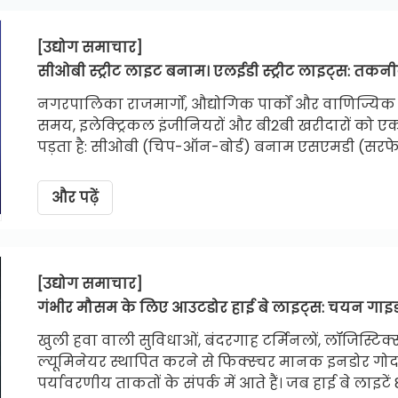
[उद्योग समाचार]
सीओबी स्ट्रीट लाइट बनाम। एलईडी स्ट्रीट लाइट्स: तक
नगरपालिका राजमार्गों, औद्योगिक पार्कों और वाणिज्यिक स
समय, इलेक्ट्रिकल इंजीनियरों और बी2बी खरीदारों को ए
पड़ता है: सीओबी (चिप-ऑन-बोर्ड) बनाम एसएमडी (सरफेस
इंजीनियरिंग-ग्रेड गाइड खरीद प्रबंधकों को उनकी विशि
व्यवस्था का चयन करने में मदद करने के लिए अर्धचालक
और पढ़ें
आकार देने और दीर्घकालिक रखरखाव रसद में महत्वपूर्ण 
[उद्योग समाचार]
गंभीर मौसम के लिए आउटडोर हाई बे लाइट्स: चयन गाइ
खुली हवा वाली सुविधाओं, बंदरगाह टर्मिनलों, लॉजिस्टिक्स 
ल्यूमिनेयर स्थापित करने से फिक्स्चर मानक इनडोर गोदा
पर्यावरणीय ताकतों के संपर्क में आते हैं। जब हाई बे लाइटे