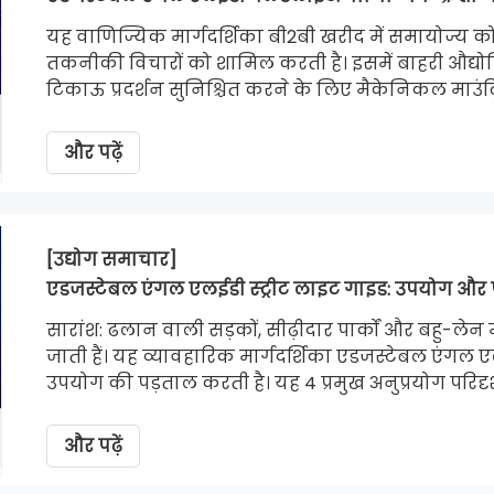
यह वाणिज्यिक मार्गदर्शिका बी2बी खरीद में समायोज्य क
तकनीकी विचारों को शामिल करती है। इसमें बाहरी औद्योग
टिकाऊ प्रदर्शन सुनिश्चित करने के लिए मैकेनिकल माउंटि
लॉकिंग एंटी-स्लिपेज तंत्र, ऑप्टिकल बीम वितरण चय
का विवरण दिया गया है।
और पढ़ें
[उद्योग समाचार]
एडजस्टेबल एंगल एलईडी स्ट्रीट लाइट गाइड: उपयोग और 
सारांश: ढलान वाली सड़कों, सीढ़ीदार पार्कों और बहु-लेन म
जाती हैं। यह व्यावहारिक मार्गदर्शिका एडजस्टेबल एंगल ए
उपयोग की पड़ताल करती है। यह 4 प्रमुख अनुप्रयोग परिदृश्
और विरासत पोल रेट्रोफिट शामिल हैं - बताते हैं कि कैस
को रोकते हैं, और नगर निगम के आउटडोर प्रकाश व्यवस्थ
और पढ़ें
रूपरेखा तैयार करते हैं।