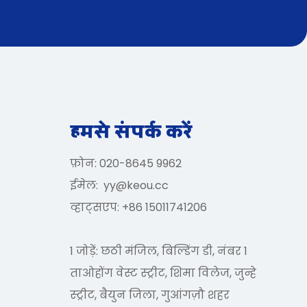
हमसे संपर्क करें
फ़ोन: 020-8645 9962
ईमेल:
yy@keou.cc
व्हाट्सएप: +86 15011741206
1 जोड़ें: छठी मंजिल, बिल्डिंग डी, नंबर 1
ताओहोंग वेस्ट स्ट्रीट, शिमा विलेज, जुन्हे
स्ट्रीट, बैयुन जिला, गुआंगज़ौ शहर