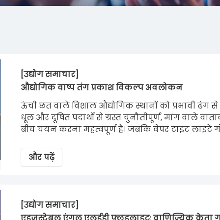
[उद्योग समाचार]
औद्योगिक वाष्प तंग प्रकाश विकल्प अवलोकन
ऊंची छत वाले विशाल औद्योगिक स्थानों को प्रभावी ढंग से
धूल और दूषित पदार्थों से ग्रस्त चुनौतीपूर्ण, मांग वाले व
बीच चयन करना महत्वपूर्ण है। जबकि वेपर टाइट लाइटें गोदा
प्रदान करती हैं, वेपर प्रूफ लाइटें खाद्य प्रसंस्करण सुविध
स्थायित्व प्रदान करती हैं। उचित आईपी रेटिंग के साथ इन
और पढ़ें
का चयन कार्यस्थल सुरक्षा को बढ़ाता है, चल रही रखर
अधिकतम करता है।
[उद्योग समाचार]
एडजस्टेबल एंगल एलईडी फ्लडलाइट: वाणिज्यिक क्रेता 