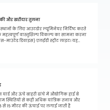
नीकी और खरीदार तुलना
्थानों के लिए आउटडोर ल्यूमिनेयर निर्दिष्ट करते
क महत्वपूर्ण वास्तुशिल्प विकल्प का सामना करना
-माउंटेड डिवाइस) एलईडी स्ट्रीट लाइट। यह
ष्ट परियोजना आवश्यकताओं के लिए आदर्श प्रकाश
 पैकेजिंग, थर्मल अपव्यय भौतिकी, ऑप्टिकल बीम
अंतर का विश्लेषण करती है।
ड
यार्ड और ऊंचे बाहरी ढांचे में औद्योगिक हाई बे
म स्थितियों से कहीं अधिक यांत्रिक तनाव और
ं 8 से 15 मीटर की ऊंचाई पर लगाई जाती हैं