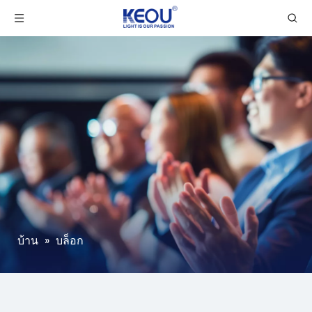
บ้าน
»
บล็อก