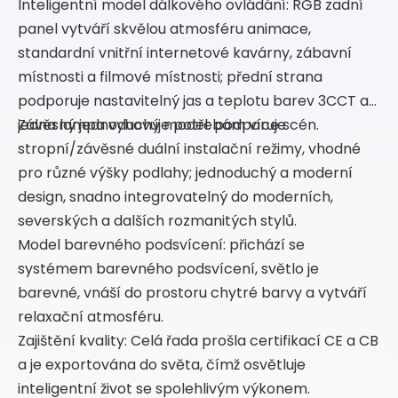
Inteligentní model dálkového ovládání: RGB zadní
panel vytváří skvělou atmosféru animace,
standardní vnitřní internetové kavárny, zábavní
místnosti a filmové místnosti; přední strana
podporuje nastavitelný jas a teplotu barev 3CCT a
jedna lampa vyhovuje potřebám více scén.
Závěsný jednoduchý model: podporuje
stropní/závěsné duální instalační režimy, vhodné
pro různé výšky podlahy; jednoduchý a moderní
design, snadno integrovatelný do moderních,
severských a dalších rozmanitých stylů.
Model barevného podsvícení: přichází se
systémem barevného podsvícení, světlo je
barevné, vnáší do prostoru chytré barvy a vytváří
relaxační atmosféru.
Zajištění kvality: Celá řada prošla certifikací CE a CB
a je exportována do světa, čímž osvětluje
inteligentní život se spolehlivým výkonem.