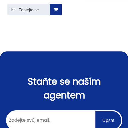
stropní svítidlo
Zeptejte se
Staňte se naším
agentem
Upsat