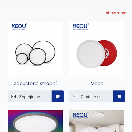
show more
Zapuštěné stropní
Mode
svítidlo odolné proti
Zeptejte se
Zeptejte se
vlhkosti