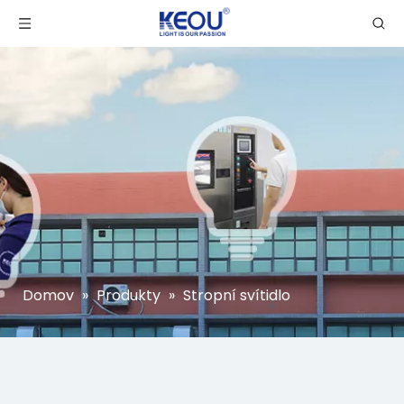
Domov
»
Produkty
»
Stropní svítidlo