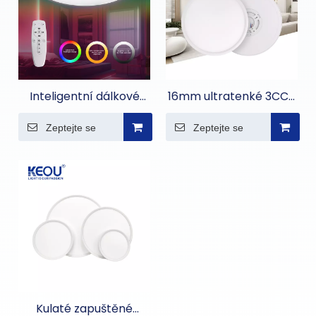
Inteligentní dálkové
16mm ultratenké 3CCT
ovládání RGB
stropní svítidlo
Zeptejte se
Zeptejte se
podsvícené stropní
světlo
Kulaté zapuštěné