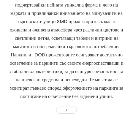
подчертавайки нейната уникална форма и лого на
марката и привличайки вниманието на минувачите; на
търговските улици SMD прожекторите създават
оживена и оживена атмосфера чрез различни цветове и
светлинни петна, осветяващи табели и витрини на
магазини и насърчавайки търговското потребление.
Паркинги : DOB прожекторите осигуряват достатъчно
осветление за паркинги със своите енергоспестяващи и
стабилни характеристики, за да осигурят безопасността
на превозни средства и пешеходци. Те могат да се
монтират гъвкаво според оформлението на паркинга за
постигане на осветление без задънени улици.