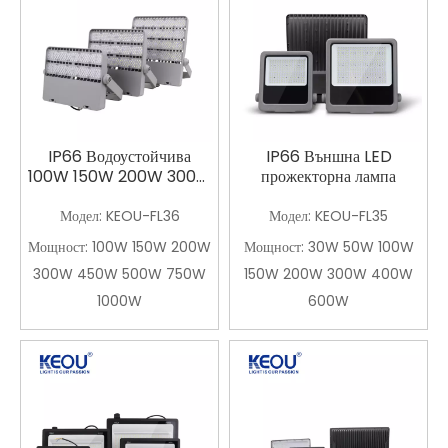
IP66 Водоустойчива
IP66 Външна LED
100W 150W 200W 300W
прожекторна лампа
450W 500W 750W
1000W Светлина за
Модел:
KEOU-FL36
Модел:
KEOU-FL35
стадион
Мощност:
100W 150W 200W
Мощност:
30W 50W 100W
300W 450W 500W 750W
150W 200W 300W 400W
1000W
600W