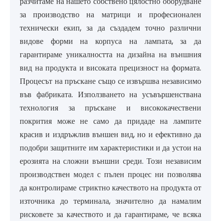
разчитаме на нашето собствено цялостно оборудване
за производство на матрици и професионален
технически екип, за да създадем точно различни
видове форми на корпуса на лампата, за да
гарантираме уникалността на дизайна на външния
вид на продукта и високата прецизност на формата.
Процесът на пръскане също се извършва независимо
във фабриката. Използването на усъвършенствана
технология за пръскане и висококачествени
покрития може не само да придаде на лампите
красив и издръжлив външен вид, но и ефективно да
подобри защитните им характеристики и да устои на
ерозията на сложни външни среди. Този независим
производствен модел с пълен процес ни позволява
да контролираме стриктно качеството на продукта от
източника до терминала, значително да намалим
рисковете за качеството и да гарантираме, че всяка