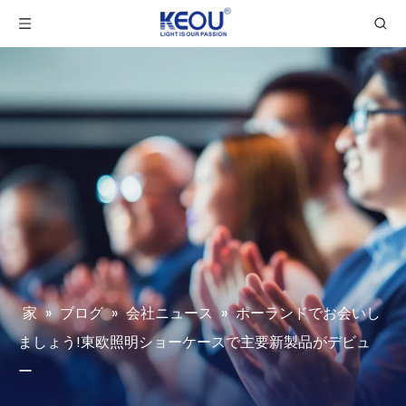
家
»
ブログ
»
会社ニュース
»
ポーランドでお会いし
ましょう!東欧照明ショーケースで主要新製品がデビュ
ー