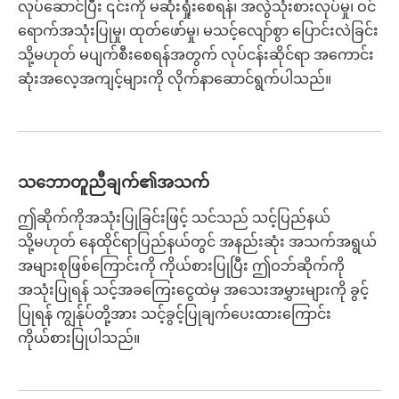
လုပ်ဆောင်ပြီး ၎င်းကို မဆုံးရှုံးစေရန်၊ အလွဲသုံးစားလုပ်မှု၊ ဝင်
ရောက်အသုံးပြုမှု၊ ထုတ်ဖော်မှု၊ မသင့်လျော်စွာ ပြောင်းလဲခြင်း
သို့မဟုတ် မပျက်စီးစေရန်အတွက် လုပ်ငန်းဆိုင်ရာ အကောင်း
ဆုံးအလေ့အကျင့်များကို လိုက်နာဆောင်ရွက်ပါသည်။
သဘောတူညီချက်၏အသက်
ဤဆိုက်ကိုအသုံးပြုခြင်းဖြင့် သင်သည် သင့်ပြည်နယ်
သို့မဟုတ် နေထိုင်ရာပြည်နယ်တွင် အနည်းဆုံး အသက်အရွယ်
အများစုဖြစ်ကြောင်းကို ကိုယ်စားပြုပြီး ဤဝဘ်ဆိုက်ကို
အသုံးပြုရန် သင့်အခကြေးငွေထဲမှ အသေးအမွှားများကို ခွင့်
ပြုရန် ကျွန်ုပ်တို့အား သင့်ခွင့်ပြုချက်ပေးထားကြောင်း
ကိုယ်စားပြုပါသည်။