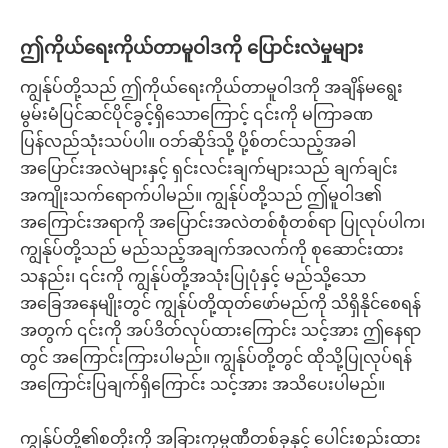
ဤကိုယ်ရေးကိုယ်တာမူဝါဒကို ပြောင်းလဲမှုများ
ကျွန်ုပ်တို့သည် ဤကိုယ်ရေးကိုယ်တာမူဝါဒကို အချိန်မရွေး
မွမ်းမံပြင်ဆင်ပိုင်ခွင့်ရှိသောကြောင့် ၎င်းကို မကြာခဏ
ပြန်လည်သုံးသပ်ပါ။ ဝဘ်ဆိုဒ်သို့ ပို့စ်တင်သည့်အခါ
အပြောင်းအလဲများနှင့် ရှင်းလင်းချက်များသည် ချက်ချင်း
အကျိုးသက်ရောက်ပါမည်။ ကျွန်ုပ်တို့သည် ဤမူဝါဒ၏
အကြောင်းအရာကို အပြောင်းအလဲတစ်စုံတစ်ရာ ပြုလုပ်ပါက၊
ကျွန်ုပ်တို့သည် မည်သည့်အချက်အလက်ကို စုဆောင်းထား
သနည်း၊ ၎င်းကို ကျွန်ုပ်တို့အသုံးပြုပုံနှင့် မည်သို့သော
အခြေအနေမျိုးတွင် ကျွန်ုပ်တို့ထုတ်ဖော်မည်ကို သိရှိနိုင်စေရန်
အတွက် ၎င်းကို အပ်ဒိတ်လုပ်ထားကြောင်း သင့်အား ဤနေရာ
တွင် အကြောင်းကြားပါမည်။ ကျွန်ုပ်တို့တွင် ထိုသို့ပြုလုပ်ရန်
အကြောင်းပြချက်ရှိကြောင်း သင့်အား အသိပေးပါမည်။
ကျွန်ုပ်တို့၏စတိုးကို အခြားကုမ္ပဏီတစ်ခုနှင့် ပေါင်းစည်းထား