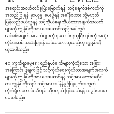
အရောင်းအ၀ယ်တစ်ခုပြီးမြောက်ရန်၊ သင့်ခရက်ဒစ်ကတ်ကို
အတည်ပြုရန်၊ မှာယူမှု၊ ပေးပို့ရန် အချိန်ဇယား သို့မဟုတ်
ပြန်လည်ဝယ်ယူရန် သင့်ကိုယ်ရေးကိုယ်တာအချက်အလက်
များကို ကျွန်ုပ်တို့အား ပေးဆောင်သည့်အခါတွင်
သင်၏အချက်အလက်များကို စုဆောင်းရယူပြီး ၎င်းကို အဆုံး
တိုင်အောင် အသုံးပြုရန် သင်သဘောတူသည်ဟု ကျွန်ုပ်တို့
ယူဆပါသည်။
စျေးကွက်ရှာဖွေရေး ရည်ရွယ်ချက်များကဲ့သို့သော အခြား
အကြောင်းပြချက်ဖြင့် သင့်ကိုယ်ရေးကိုယ်တာအချက်အလက်
များကို ကျွန်ုပ်တို့အား ပေးဆောင်ရန် သင့်အား တောင်းဆိုပါ
က၊ ကျွန်ုပ်တို့သည် သင့်အား အမြန်ခွင့်ပြုချက်အတွက်
တိုက်ရိုက်တောင်းဆိုမည် သို့မဟုတ် ငြင်းပယ်ရန် အခွင့်အရေး
ပေးပါမည်။