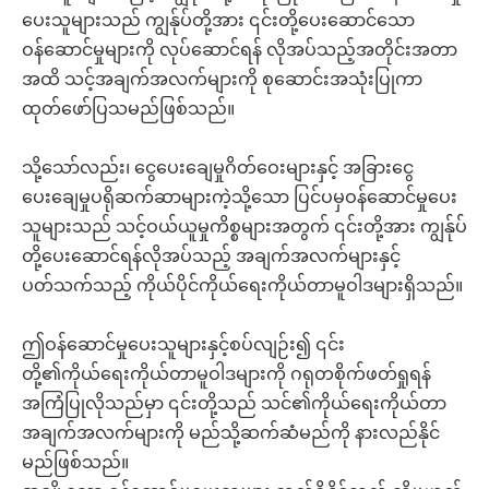
ပေးသူများသည် ကျွန်ုပ်တို့အား ၎င်းတို့ပေးဆောင်သော
ဝန်ဆောင်မှုများကို လုပ်ဆောင်ရန် လိုအပ်သည့်အတိုင်းအတာ
အထိ သင့်အချက်အလက်များကို စုဆောင်းအသုံးပြုကာ
ထုတ်ဖော်ပြသမည်ဖြစ်သည်။
သို့သော်လည်း၊ ငွေပေးချေမှုဂိတ်ဝေးများနှင့် အခြားငွေ
ပေးချေမှုပရိုဆက်ဆာများကဲ့သို့သော ပြင်ပမှဝန်ဆောင်မှုပေး
သူများသည် သင့်ဝယ်ယူမှုကိစ္စများအတွက် ၎င်းတို့အား ကျွန်ုပ်
တို့ပေးဆောင်ရန်လိုအပ်သည့် အချက်အလက်များနှင့်
ပတ်သက်သည့် ကိုယ်ပိုင်ကိုယ်ရေးကိုယ်တာမူဝါဒများရှိသည်။
ဤဝန်ဆောင်မှုပေးသူများနှင့်စပ်လျဉ်း၍ ၎င်း
တို့၏ကိုယ်ရေးကိုယ်တာမူဝါဒများကို ဂရုတစိုက်ဖတ်ရှုရန်
အကြံပြုလိုသည်မှာ ၎င်းတို့သည် သင်၏ကိုယ်ရေးကိုယ်တာ
အချက်အလက်များကို မည်သို့ဆက်ဆံမည်ကို နားလည်နိုင်
မည်ဖြစ်သည်။