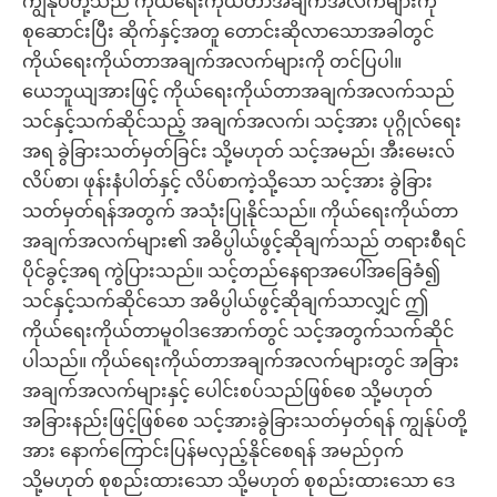
ကျွန်ုပ်တို့သည် ကိုယ်ရေးကိုယ်တာအချက်အလက်များကို
စုဆောင်းပြီး ဆိုက်နှင့်အတူ တောင်းဆိုလာသောအခါတွင်
ကိုယ်ရေးကိုယ်တာအချက်အလက်များကို တင်ပြပါ။
ယေဘူယျအားဖြင့် ကိုယ်ရေးကိုယ်တာအချက်အလက်သည်
သင်နှင့်သက်ဆိုင်သည့် အချက်အလက်၊ သင့်အား ပုဂ္ဂိုလ်ရေး
အရ ခွဲခြားသတ်မှတ်ခြင်း သို့မဟုတ် သင့်အမည်၊ အီးမေးလ်
လိပ်စာ၊ ဖုန်းနံပါတ်နှင့် လိပ်စာကဲ့သို့သော သင့်အား ခွဲခြား
သတ်မှတ်ရန်အတွက် အသုံးပြုနိုင်သည်။ ကိုယ်ရေးကိုယ်တာ
အချက်အလက်များ၏ အဓိပ္ပါယ်ဖွင့်ဆိုချက်သည် တရားစီရင်
ပိုင်ခွင့်အရ ကွဲပြားသည်။ သင့်တည်နေရာအပေါ်အခြေခံ၍
သင်နှင့်သက်ဆိုင်သော အဓိပ္ပါယ်ဖွင့်ဆိုချက်သာလျှင် ဤ
ကိုယ်ရေးကိုယ်တာမူဝါဒအောက်တွင် သင့်အတွက်သက်ဆိုင်
ပါသည်။ ကိုယ်ရေးကိုယ်တာအချက်အလက်များတွင် အခြား
အချက်အလက်များနှင့် ပေါင်းစပ်သည်ဖြစ်စေ သို့မဟုတ်
အခြားနည်းဖြင့်ဖြစ်စေ သင့်အားခွဲခြားသတ်မှတ်ရန် ကျွန်ုပ်တို့
အား နောက်ကြောင်းပြန်မလှည့်နိုင်စေရန် အမည်ဝှက်
သို့မဟုတ် စုစည်းထားသော သို့မဟုတ် စုစည်းထားသော ဒေ