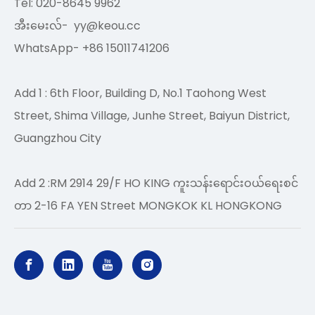
Tel: 020-8645 9962
အီးမေးလ်-
yy@keou.cc
WhatsApp- +86 15011741206
Add 1 : 6th Floor, Building D, No.1 Taohong West
Street, Shima Village, Junhe Street, Baiyun District,
Guangzhou City
Add 2 :RM 2914 29/F HO KING ကူးသန်းရောင်းဝယ်ရေးစင်
တာ 2-16 FA YEN Street MONGKOK KL HONGKONG