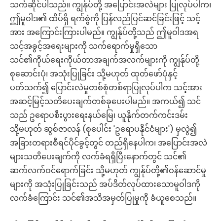
သက်ဆိုင်ပါသည်။ ကျွန်ုပ်တို့ အပြောင်းအလဲများ ပြုလုပ်ပါက၊
ဤမူဝါဒ၏ ထိပ်ရှိ ရက်စွဲကို ပြန်လည်ပြင်ဆင်ခြင်းဖြင့် သင့်
အား အကြောင်းကြားပါမည်။ ကျွန်ုပ်တို့သည် ဤမူဝါဒအရ
သင့်အခွင့်အရေးများကို သက်ရောက်မှုရှိသော
သင်၏ကိုယ်ရေးကိုယ်တာအချက်အလက်များကို ကျွန်ုပ်တို့
စုဆောင်းပုံ၊ အသုံးပြုခြင်း သို့မဟုတ် ထုတ်ဖော်ပုံနှင့်
ပတ်သက်၍ ပြောင်းလဲမှုတစ်စုံတစ်ရာပြုလုပ်ပါက သင့်အား
အဆင့်မြင့်သတိပေးချက်တစ်ခုပေးပါမည်။ အကယ်၍ သင်
သည် ဥရောပစီးပွားရေးနယ်မြေ၊ ယူနိုက်တက်ကင်းဒမ်း
သို့မဟုတ် ဆွစ်ဇာလန် (စုပေါင်း 'ဥရောပနိုင်ငံများ') မှလွဲ၍
အခြားတရားစီရင်ပိုင်ခွင့်တွင် တည်ရှိနေပါက၊ အပြောင်းအလဲ
များသတိပေးချက်ကို လက်ခံရရှိပြီးနောက်တွင် သင်၏
ဆက်လက်ဝင်ရောက်ခြင်း သို့မဟုတ် ကျွန်ုပ်တို့၏ဝန်ဆောင်မှု
များကို အသုံးပြုခြင်းသည် အပ်ဒိတ်လုပ်ထားသောမူဝါဒကို
လက်ခံကြောင်း သင်၏အသိအမှတ်ပြုမှုကို ခံယူစေသည်။