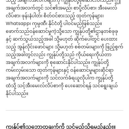
သည့် အချက်အလက်များကို ကျွန်ုပ်တို့စုဆောင်းပါသည်။ ဤ
အချက်အလက်တွင် သင်၏အမည်၊ စာပို့လိပ်စာ၊ အီးမေးလ်
လိပ်စာ၊ ဖုန်းနံပါတ်၊ စိတ်ဝင်စားသည့် ထုတ်ကုန်များ၊
Whatsapp၊ ကုမ္ပဏီ၊ နိုင်ငံတို့ ပါဝင်မည်ဖြစ်သည်။
ဖောက်သည်ဝန်ဆောင်မှုကဲ့သို့သော ကျွန်ုပ်တို့၏ဌာနတစ်ခုခု
နှင့် ဆက်သွယ်သည့်အခါ သို့မဟုတ် ဆိုက်ပေါ်တွင် ပေးထား
သည့် အွန်လိုင်းဖောင်များ သို့မဟုတ် စစ်တမ်းများကို ဖြည့်စွက်
သည့်အခါတွင်လည်း ကျွန်ုပ်တို့သည် ကိုယ်ရေးကိုယ်တာ
အချက်အလက်များကို စုဆောင်းနိုင်ပါသည်။ ကျွန်ုပ်တို့
ကမ်းလှမ်းသော ထုတ်ကုန်များနှင့် ဝန်ဆောင်မှုများဆိုင်ရာ
အချက်အလက်များကို သင်လက်ခံရယူလိုပါက ကျွန်ုပ်တို့
ထံသို့ သင့်အီးမေးလ်လိပ်စာကို ပေးဆောင်ရန် သင်ရွေးချယ်
နိုင်ပါသည်။
ကျွန်ုပ်၏သဘောတူချက်ကို သင်မည်သို့ရမည်နည်း။