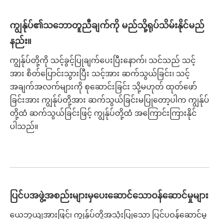
ကျွန်ုပ်၏သဘောတူညီချက်ကို မည်သို့ရုပ်သိမ်းနိုင်မည်
နည်း။
ကျွန်ုပ်တို့ကို သင့်ခွင့်ပြုချက်ပေးပြီးနောက်၊ သင်သည် သင့်
အား စိတ်ပြောင်းသွားပြီး သင့်အား ဆက်သွယ်ခြင်း၊ သင့်
အချက်အလက်များကို စုဆောင်းခြင်း သို့မဟုတ် ထုတ်ဖော်
ခြင်းအား ကျွန်ုပ်တို့အား ဆက်သွယ်ခြင်းမပြုတော့ပါက ကျွန်ုပ်
တို့ထံ ဆက်သွယ်ခြင်းဖြင့် ကျွန်ုပ်တို့ထံ အကြောင်းကြားနိုင်
ပါသည်။
ပြင်ပအဖွဲ့အစည်းများမှပေးဆောင်သောဝန်ဆောင်မှုများ
ယေဘူယျအားဖြင့်၊ ကျွန်ုပ်တို့အသုံးပြုသော ပြင်ပဝန်ဆောင်မှု