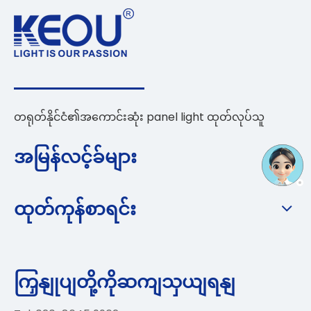
တရုတ်နိုင်ငံ၏အကောင်းဆုံး panel light ထုတ်လုပ်သူ
အမြန်လင့်ခ်များ
ထုတ်ကုန်စာရင်း
ကြှနျုပျတို့ကိုဆကျသှယျရနျ