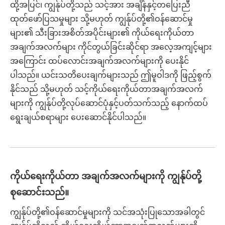
ထို့အပြင်၊ ကျွန်ုပ်တို့သည် သင့်အား အချိန်နှင့်တပြေးညီ
ထုတ်ဖော်ပြသမှုများ သို့မဟုတ် ကျွန်ုပ်တို့၏ဝန်ဆောင်မှု
များ၏ သီးခြားအစိတ်အပိုင်းများ၏ ကိုယ်ရေးကိုယ်တာ
အချက်အလက်များ ကိုင်တွယ်ခြင်းဆိုင်ရာ အလေ့အကျင့်များ
အကြောင်း ထပ်လောင်းအချက်အလက်များကို ပေးနိုင်
ပါသည်။ ယင်းသတိပေးချက်များသည် ဤမူဝါဒကို ဖြည့်စွက်
နိုင်သည် သို့မဟုတ် သင့်ကိုယ်ရေးကိုယ်တာအချက်အလက်
များကို ကျွန်ုပ်တို့လုပ်ဆောင်ပုံနှင့်ပတ်သက်သည့် နောက်ထပ်
ရွေးချယ်စရာများ ပေးဆောင်နိုင်ပါသည်။
ကိုယ်ရေးကိုယ်တာ အချက်အလက်များကို ကျွန်ုပ်တို့
စုဆောင်းသည်။
ကျွန်ုပ်တို့၏ဝန်ဆောင်မှုများကို သင်အသုံးပြုသောအခါတွင်