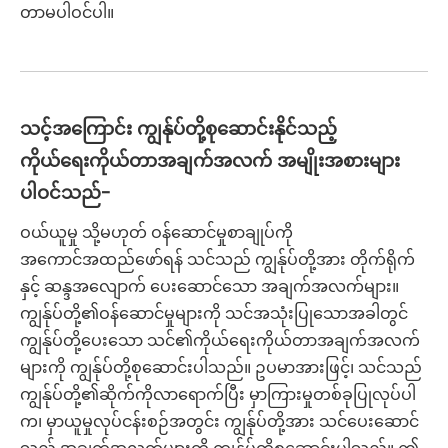
တာမပါဝင်ပါ။
သင့်အကြောင်း ကျွန်ုပ်တို့စုဆောင်းနိုင်သည့်
ကိုယ်ရေးကိုယ်တာအချက်အလက် အမျိုးအစားများ
ပါဝင်သည်-
ဝယ်ယူမှု သို့မဟုတ် ဝန်ဆောင်မှုစာချုပ်ကို
အကောင်အထည်ဖော်ရန် သင်သည် ကျွန်ုပ်တို့အား တိုက်ရိုက်
နှင့် ဆန္ဒအလျောက် ပေးဆောင်သော အချက်အလက်များ။
ကျွန်ုပ်တို့၏ဝန်ဆောင်မှုများကို သင်အသုံးပြုသောအခါတွင်
ကျွန်ုပ်တို့ပေးသော သင်၏ကိုယ်ရေးကိုယ်တာအချက်အလက်
များကို ကျွန်ုပ်တို့စုဆောင်းပါသည်။ ဥပမာအားဖြင့်၊ သင်သည်
ကျွန်ုပ်တို့၏ဆိုက်ကိုလာရောက်ပြီး မှာကြားမှုတစ်ခုပြုလုပ်ပါ
က၊ မှာယူမှုလုပ်ငန်းစဉ်အတွင်း ကျွန်ုပ်တို့အား သင်ပေးဆောင်