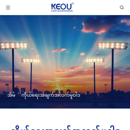
အိမ်
'
ကိုယ်ရေးအချက်အလက်မူဝါဒ