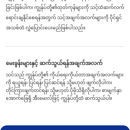
ခြင်းဖြစ်ပါက၊ ကျွန်ုပ်တို့၏ထုတ်ကုန်များကို သင့်ထံဆက်လက်
ရောင်းချနိုင်စေရန်အတွက် သင့်အချက်အလက်များကို ပိုင်ရှင်
အသစ်ထံ လွှဲပြောင်းပေးမည်ဖြစ်ပါသည်။
မေးခွန်းများနှင့် ဆက်သွယ်ရန်အချက်အလက်
သင်သည် ကျွန်ုပ်တို့၏ ကိုယ်ရေးကိုယ်တာအချက်အလက်များ
ကို ရယူရန်၊ ပြင်ရန်၊ ပြင်ဆင်ရန် သို့မဟုတ် ဖျက်လိုပါက၊
တိုင်ကြားချက်တင်ရန်၊ သို့မဟုတ် ပိုမိုသိရှိလိုပါက၊ စာမျက်နှာ
အောက်ခြေရှိ အီးမေးလ်ဖြင့် ကျွန်ုပ်တို့ထံ ဆက်သွယ်ပါ။