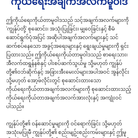
ကိုယ်ရေးအချက်အလက်မူဝါဒ
ဤကိုယ်ရေးကိုယ်တာမူဝါဒသည် သင့်အချက်အလက်များကို
'ကျွန်ုပ်တို့' စုဆောင်း၊ အသုံးပြုခြင်း၊ မျှဝေခြင်းနှင့် စီမံ
ဆောင်ရွက်ပုံအပြင် အဆိုပါအချက်အလက်များနှင့် သင်
ဆက်စပ်နေသော အခွင့်အရေးများနှင့် ရွေးချယ်မှုများကို ရှင်း
ပြထားသည်။ ဤကိုယ်ရေးကိုယ်တာမူဝါဒသည် စာရေးသား၊
အီလက်ထရွန်နစ်နှင့် ပါးစပ်ဆက်သွယ်မှု သို့မဟုတ် ကျွန်ုပ်
တို့၏ဝဘ်ဆိုက်နှင့် အခြားအီးမေးလ်များအပါအဝင် အွန်လိုင်း
သို့မဟုတ် အော့ဖ်လိုင်းတွင် စုဆောင်းထားသော
ကိုယ်ရေးကိုယ်တာအချက်အလက်များကို စုဆောင်းထားသည့်
ကိုယ်ရေးကိုယ်တာအချက်အလက်အားလုံးနှင့် အကျုံးဝင်
ပါသည်။
ကျွန်ုပ်တို့၏ ဝန်ဆောင်မှုများကို ဝင်ရောက်ခြင်း သို့မဟုတ်
အသုံးမပြုမီ ကျွန်ုပ်တို့၏ စည်းမျဥ်းစည်းကမ်းများနှင့် ဤမူ