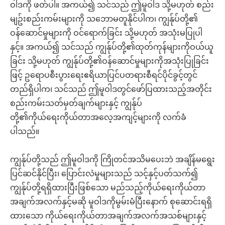
ဝါဒကို ဖတ်ပါ။ အကယ်၍ သင်သည် ဤမူဝါဒ သို့မဟုတ် စည်း
မျဥ်းစည်းကမ်းများကို သဘောမတူနိုင်ပါက၊ ကျွန်ုပ်တို့၏
ဝန်ဆောင်မှုများကို ဝင်ရောက်ခြင်း သို့မဟုတ် အသုံးမပြုပါ
နှင့်။ အကယ်၍ သင်သည် ကျွန်ုပ်တို့၏ထုတ်ကုန်များကိုဝယ်ယူ
ခြင်း သို့မဟုတ် ကျွန်ုပ်တို့၏ဝန်ဆောင်မှုများကိုအသုံးပြုခြင်း
ဖြင့် ဥရောပစီးပွားရေးဧရိယာပြင်ပတရားစီရင်ပိုင်ခွင့်တွင်
တည်ရှိပါက၊ သင်သည် ဤမူဝါဒတွင်ဖော်ပြထားသည့်အတိုင်း
စည်းကမ်းသတ်မှတ်ချက်များနှင့် ကျွန်ုပ်
တို့၏ကိုယ်ရေးကိုယ်တာအလေ့အကျင့်များကို လက်ခံ
ပါသည်။
ကျွန်ုပ်တို့သည် ဤမူဝါဒကို ကြိုတင်အသိမပေးဘဲ အချိန်မရွေး
ပြင်ဆင်နိုင်ပြီး၊ ပြောင်းလဲမှုများသည် သင့်နှင့်ပတ်သက်၍
ကျွန်ုပ်တို့ရရှိထားပြီးဖြစ်သော မည်သည့်ကိုယ်ရေးကိုယ်တာ
အချက်အလက်နှင့်မဆို မူဝါဒကိုမွမ်းမံပြီးနောက် စုဆောင်းရရှိ
ထားသော ကိုယ်ရေးကိုယ်တာအချက်အလက်အသစ်များနှင့်