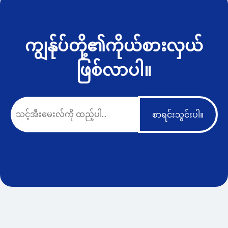
ကျွန်ုပ်တို့၏ကိုယ်စားလှယ်
ဖြစ်လာပါ။
စာရင်းသွင်းပါ။