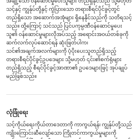
အချို့သော ဝန်ဆောင်မှုပေးသူများ တည်ရှိနိုင်သည် သို့မဟုတ်
သင့်နှင့် ကျွန်ုပ်တို့နှင့် ကွဲပြားသော တရားစီရင်ပိုင်ခွင့်တွင်
တည်ရှိသော အဆောက်အအုံများ ရှိနေနိုင်သည်ကို သတိရသင့်
သည်။ ထို့ကြောင့် သင်သည် ပြင်ပကုမ္ပဏီဝန်ဆောင်မှုပေး
သူ၏ ဝန်ဆောင်မှုများလိုအပ်သည့် အရောင်းအ၀ယ်တစ်ခုကို
ဆက်လက်လုပ်ဆောင်ရန် ဆုံးဖြတ်ပါက၊
သင်၏အချက်အလက်များကို ပံ့ပိုးပေးသူတည်ရှိသည့်
တရားစီရင်ပိုင်ခွင့်ဥပဒေများ သို့မဟုတ် ၎င်း၏စက်ရုံများ
တည်ရှိသည့် စီရင်ပိုင်ခွင့်အာဏာ၏ ဥပဒေများဖြင့် အုပ်ချုပ်
မည်ဖြစ်သည်။
လုံခြုံရေး
သင့်ကိုယ်ရေးကိုယ်တာဒေတာကို ကာကွယ်ရန်၊ ကျွန်ုပ်တို့သည်
ကျိုးကြောင်းဆီလျော်သော ကြိုတင်ကာကွယ်မှုများကို