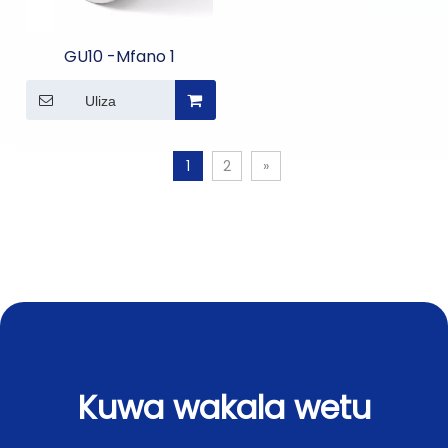
GU10 -Mfano 1
Uliza
1
2
»
Kuwa wakala wetu