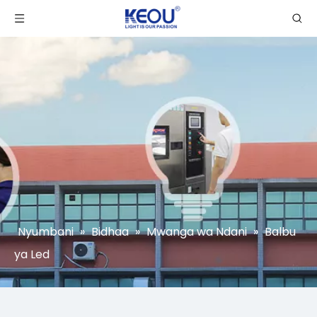
Nyumbani
»
Bidhaa
»
Mwanga wa Ndani
»
Balbu
ya Led