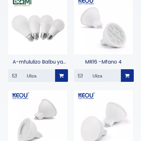
A-mfululizo Balbu ya
MR16 -Mfano 4
Led
Uliza
Uliza