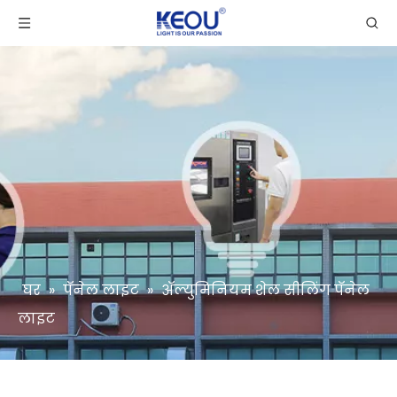
घर
»
पॅनेल लाइट
»
ॲल्युमिनियम शेल सीलिंग पॅनेल
लाइट