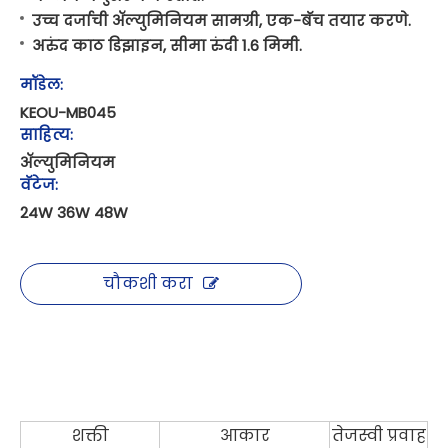
उच्च दर्जाची ॲल्युमिनियम सामग्री, एक-बॅच तयार करणे.
अरुंद काठ डिझाइन, सीमा रुंदी 1.6 मिमी.
मॉडेल:
KEOU-MB045
साहित्य:
ॲल्युमिनियम
वॅटेज:
24W 36W 48W
चौकशी करा
शक्ती
आकार
तेजस्वी प्रवाह