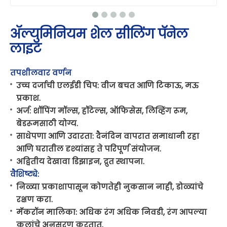
ॲल्युमिनियम शेल सीलिंग पॅनेल
लाइट
तपशीलवार वर्णन
उच्च दर्जाची एलईडी चिप: वीज बचत आणि टिकाऊ, मऊ
प्रकाश.
अर्ज: शॉपिंग मॉल्स, हॉटेल्स, ऑफिसेस, लिव्हिंग रूम,
बेडरूमसाठी योग्य.
साधेपणा आणि उदारता: दैनंदिन वापरात समाधानी रहा
आणि घरातील दृश्यांसह ते परिपूर्ण संयोजन.
अद्वितीय देखावा डिझाइन, द्रुत स्थापना.
वैशिष्ट्ये:
निळ्या प्रकाशापासून कोणतेही नुकसान नाही, डोळ्यांचे
रक्षण करा.
मॅकरॉन मालिका: अधिक रंग अधिक निवडी, रंग आपल्या
कलांचे अनुसरण करतात.