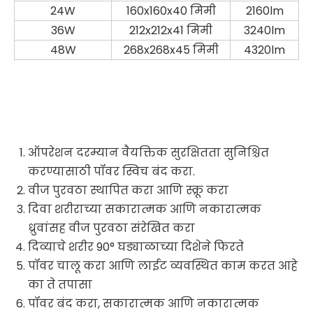
24W
160x160x40 मिमी
2160lm
36W
212x212x41 मिमी
3240lm
48W
268x268x45 मिमी
4320lm
ऑपरेशन दरम्यान वैयक्तिक सुरक्षितता सुनिश्चित
करण्यासाठी पॉवर स्विच बंद करा.
वीज पुरवठा स्थापित करा आणि स्क्रू करा
दिवा शरीराच्या सकारात्मक आणि नकारात्मक
ध्रुवांसह वीज पुरवठा संरेखित करा
दिव्याचे शरीर 90° घड्याळाच्या दिशेने फिरते
पॉवर चालू करा आणि लाईट व्यवस्थित काम करत आहे
का ते तपासा
पॉवर बंद करा, सकारात्मक आणि नकारात्मक