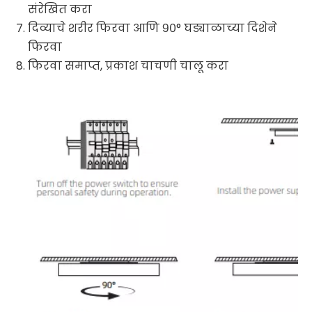
संरेखित करा
दिव्याचे शरीर फिरवा आणि ९०° घड्याळाच्या दिशेने
फिरवा
फिरवा समाप्त, प्रकाश चाचणी चालू करा