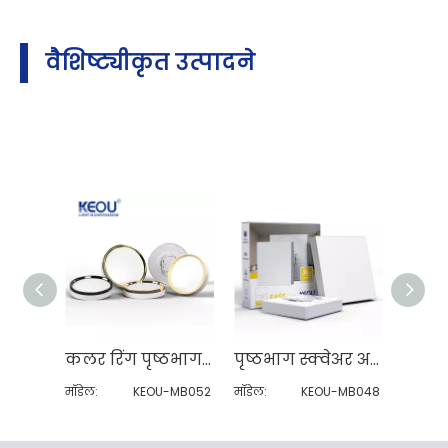
वैशिष्ट्यीकृत उत्पादने
कलर रिंग पृष्ठभाग माउंट केलेले पॅनेल लाइट
पृष्ठभाग स्क्वेअर अरुंद काठ पॅनेल प्रकाश
मॉडेल:
KEOU-MB052
मॉडेल:
KEOU-MB048
मॉडेल: