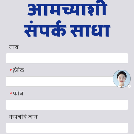
आमच्याशी
संपर्क साधा
नाव
ईमेल
*
फोन
*
कंपनीचे नाव