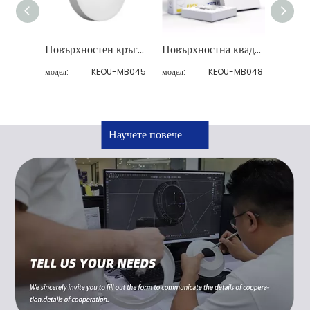
Повърхностен кръгъл панел с тесен ръб
Повърхностна квадратна светлина с тесен ръб
модел:
KEOU-MB045
модел:
KEOU-MB048
модел:
Научете повече