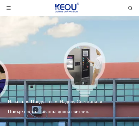
Начало
»
Продукти
»
Надолу Светлина
»
Повърхностна таванна долна светлина