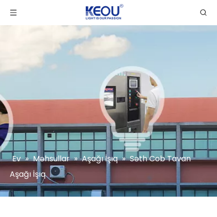
Ev
»
Məhsullar
»
Aşağı İşıq
»
Səth Cob Tavan
Aşağı İşıq