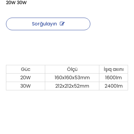
20W 30W
Sorğulayın
Güc
Ölçü
İşıq axını
20W
160x160x53mm
1600lm
30W
212x212x52mm
2400lm