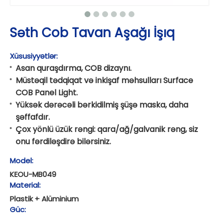
Səth Cob Tavan Aşağı İşıq
Xüsusiyyətlər:
Asan quraşdırma, COB dizaynı.
Müstəqil tədqiqat və inkişaf məhsulları Surface
COB Panel Light.
Yüksək dərəcəli bərkidilmiş şüşə maska, daha
şəffafdır.
Çox yönlü üzük rəngi: qara/ağ/galvanik rəng, siz
onu fərdiləşdirə bilərsiniz.
Model:
KEOU-MB049
Material:
Plastik + Alüminium
Güc: