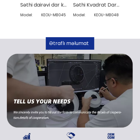
Səthi dairəvi dar kənar panel işığı
Səthi Kvadrat Dar Kenar Panel İşığı
Model:
KEOU-MB045
Model:
KEOU-MB048
Model:
Ətraflı məlumat
əldə edin