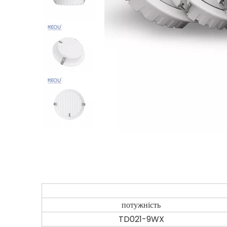
потужність
TD021-9WX