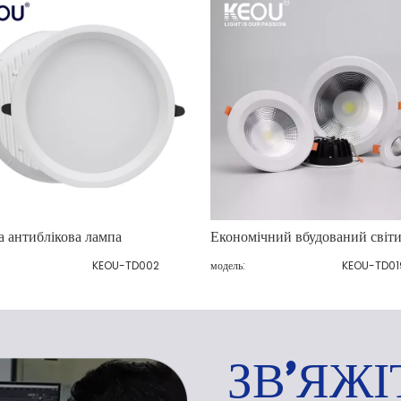
а антиблікова лампа
Економічний вбудований світ
KEOU-TD002
модель:
KEOU-TD01
ЗВ'ЯЖІ