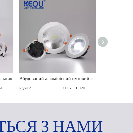
ильник
Вбудований алюмінієвий пуховий світильник
Врізний безка
9
модель:
КЕОУ-TD020
модель:
ТЬСЯ З НАМИ