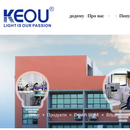
додому
Про нас
Попу
додому
»
Продукти
»
Down Light
»
Вбудований