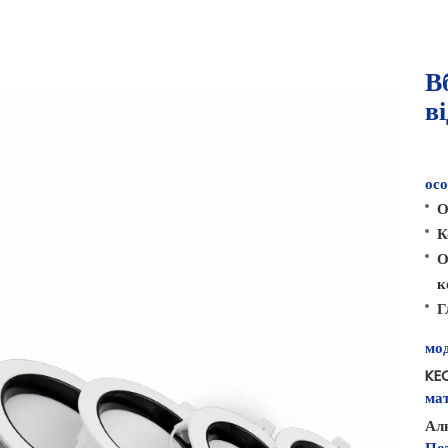
В
в
осо
О
К
О
к
Г
мод
KE
мат
Ал
Пот