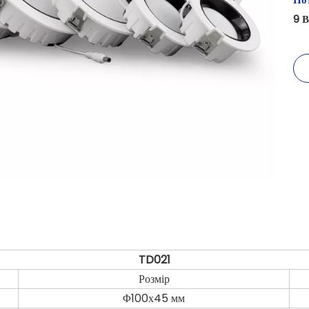
9 В
TD021
Розмір
Φ100х45 мм