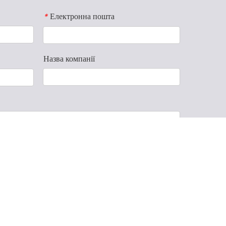
Електронна пошта
*
Назва компанії
Надіслати