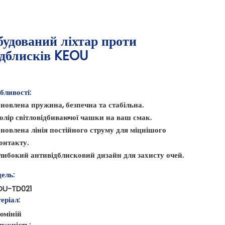
будований ліхтар проти
ідблисків KEOU
бливості:
новлена ​​пружина, безпечна та стабільна.
олір світловідбиваючої чашки на ваш смак.
новлена ​​лінія постійного струму для міцнішого
онтакту.
либокий антивідблисковий дизайн для захисту очей.
ель:
OU-TD021
еріал:
юміній
ужність: