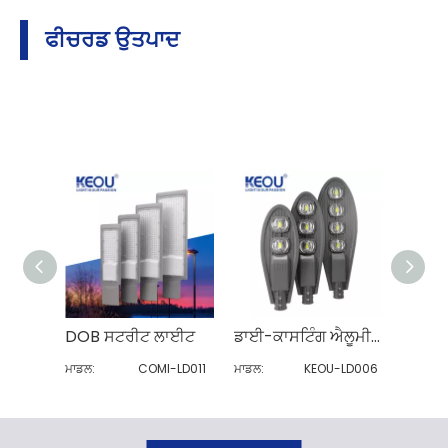
ਫੀਚਰਡ ਉਤਪਾਦ
DOB ਸਟਰੀਟ ਲਾਈਟ
ਡਾਈ-ਕਾਸਟਿੰਗ ਐਲੂਮੀਨੀਅਮ ਕੋਬਰਾ LED ਸਟਰੀਟ ਲਾਈਟਾਂ
ਮਾਡਲ:
COMI-LD011
ਮਾਡਲ:
KEOU-LD006
ਮਾਡਲ: