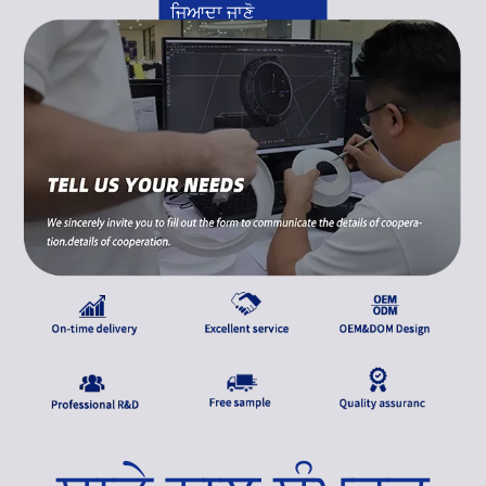
ਜਿਆਦਾ ਜਾਣੋ