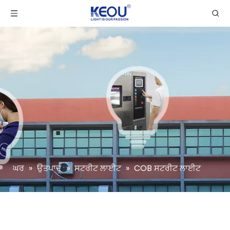
ਘਰ
»
ਉਤਪਾਦ
»
ਸਟਰੀਟ ਲਾਈਟ
»
COB ਸਟਰੀਟ ਲਾਈਟ