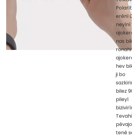
Polarîte
erênî û
neyînî ya
ajokerê
nas bikin,
ronahiyê 
ajokerê 
hev bikin,
ji bo
sazkirina
bilez 90
pileyî
bizivirînin
Tevahiya
pêvajoy
tenê sê