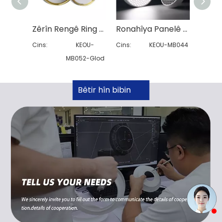
Zêrîn Rengê Ring Rûnahiya Panelê Mounted
Ronahîya Panelê ya Çargoşe ya Dij Glare Serface Mounted
Cins:
KEOU-
Cins:
KEOU-MB044
Cins:
MB052-Glod
Bêtir hîn bibin