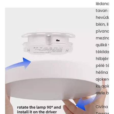
lêdana
tavan re
hevûdu
bikin, li g
pîvana t
mezinahi
qulikê ya
têkildar
hilbijêrin,
pêlê têxi
hêlîna
ajokerê 
ku ajokar
ewle bike
Civîna
Tewaw: