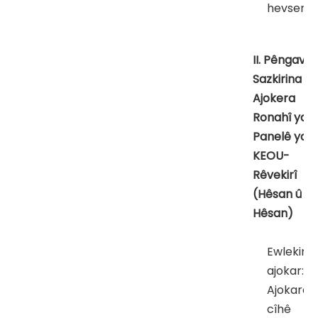
hevseng 
II. Pêngavê
Sazkirina
Ajokera
Ronahî ya
Panelê ya
KEOU-
Rêvekirî
(Hêsan û
Hêsan)
Ewlekirin
ajokar:
Ajokarê b
cîhê