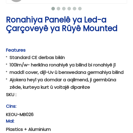
Ronahiya Panelê ya Led-a
Çarçoveyê ya Rûyê Mounted
Features
Standard CE derbas bikin
100lm/w- herikîna ronahiyê ya bilind bi ronahiyê jî
maddî cover, dijî-Uv û berxwedana germahiya bilind
Ajokera heyî ya domdar a aqilmend, ji germbûna
zêde, kurteya kurt û voltajê diparêze
SKU :
Cins:
KEOU-MB026
Mal:
Plastics + Aluminium