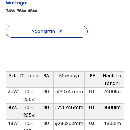
Wattage:
24W 36W 48W
Agahgirtin
Erk
Di danîn
RA
Mezinayî
PF
Herikîna
ronahî
24W
110-
80
φ180x47mm
0.5
2400lm
265V
36W
110-
80
φ225x46mm
0.5
3600lm
265V
48W
110-
80
φ280x53mm
0.5
4800lm