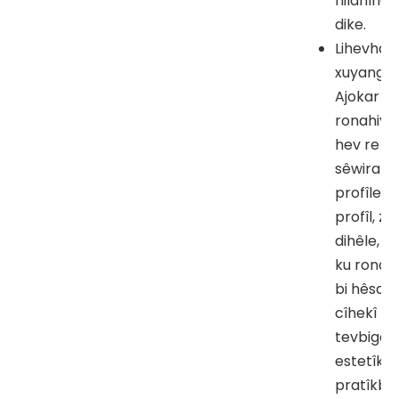
hilanînê
dike.
Lihevhat
xuyangê:
Ajokar û
ronahiye
hev re h
sêwirandi
profîlek
profîl, zi
dihêle, d
ku ronah
bi hêsanî 
cîhekî
tevbiger
estetîk b
pratîkbû