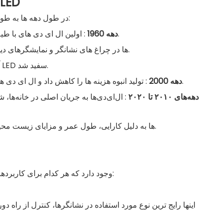
2. تاریخچه مختصری از توسعه 
تکنولوژی LED در طول دهه ها به طور قابل توجهی تکامل یافته است:
: اولین ال ای دی های با طیف مرئی، عمدتاً به رنگ قرمز اختراع شدند.
دهه 1960
: LED ها در چراغ های نشانگر و نمایشگرهای دیجیتال ظاهر شدند.
: اختراع LED آبی باعث ایجاد نور LED سفید شد.
: تولید انبوه هزینه ها را کاهش داد و ال ای دی ها را برای روشنایی عمومی مناسب ساخت.
دهه 2000
دهه‌های ۲۰۱۰ تا ۲۰۲۰
: ال‌ای‌دی‌ها به جریان اصلی در خانه‌ها،
امروزه LED ها به دلیل کارایی، طول عمر و مزایای زیست محیطی بر بازار روشنایی تسلط دارند.
انواع مختلفی از LED وجود دارد که هر کدام برای کاربردهای مختلف مناسب هستند:
اینها رایج ترین نوع مورد استفاده در نشانگرها، کنترل از راه د