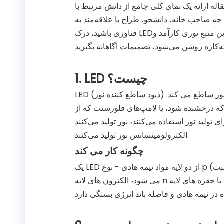
یک نمای کلی جامع از دانش مرتبط با LED است که اصول اولیه، جنبه‌های فنی، کاربردهای
 چه صاحب خانه، دانشجو، طراح یا علاقه‌مند به
فناوری باشید، درک LED‌ها به شما کمک می‌کند در دنیایی که به طور فزاینده‌ای توسط این منبع نوری کارآمد و
1. LED چیست؟
LED (دیود ساطع کننده نور) یک دستگاه نیمه هادی است که با عبور جریان الکتریکی از آن نور ساطع می کند.
که درخشنده شود، یا لامپ‌های فلورسنت که از
ور استفاده می‌کنند، نور تولید می‌کنند، LED‌ها از طریق فرآیندی به نام
الکترولومینسانس نور تولید می‌کنند.
چگونه کار می کند
یک LED از دو لایه مواد نیمه هادی - نوع p (مثبت) و نوع n (منفی) ساخته شده است. هنگامی که ولتاژ اعمال
می شود، الکترون های لایه n با حفره های لایه p ترکیب می شوند و انرژی را به شکل فوتون (نور) آزاد می کنند.