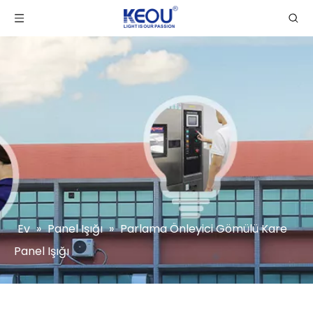
Ev
»
Panel Işığı
»
Parlama Önleyici Gömülü Kare
Panel Işığı