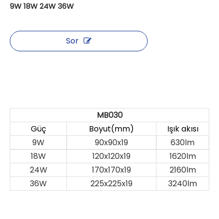
9W 18W 24W 36W
Sor
MB030
Güç
Boyut(mm)
Işık akısı
9W
90x90x19
630lm
18W
120x120x19
1620lm
24W
170x170x19
2160lm
36W
225x225x19
3240lm