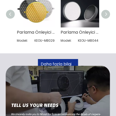
Parlama Önleyici Gömülü Yuvarlak Panel Işığı
Parlama Önleyici Yüzeye Monte Kare Panel Işık
Modeli:
KEOU-MB029
Modeli:
KEOU-MB044
Modeli:
Daha fazla bilgi
edin